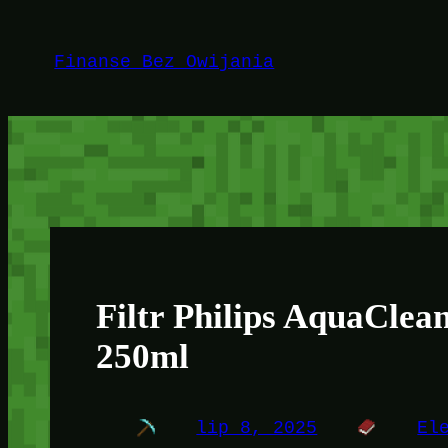
Przejdź
do
Finanse Bez Owijania
treści
Filtr Philips AquaCle
250ml
lip 8, 2025
El