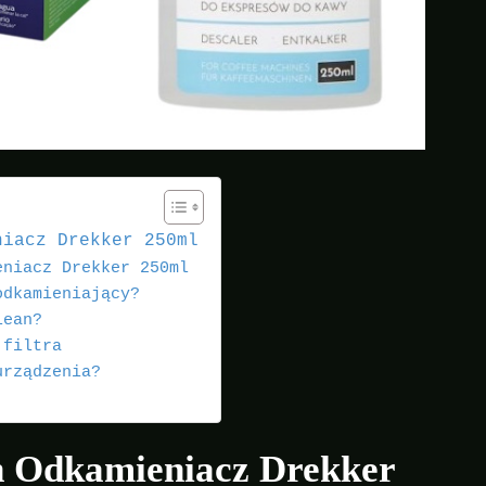
niacz Drekker 250ml
eniacz Drekker 250ml
odkamieniający?
lean?
 filtra
urządzenia?
an Odkamieniacz Drekker