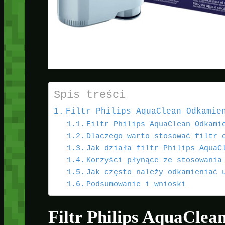
Spis treści
Filtr Philips AquaClean Odkamie
Filtr Philips AquaClean Odkami
Dlaczego warto stosować filtr 
Jak działa filtr Philips AquaC
Korzyści płynące ze stosowania
Jak często należy odkamieniać 
Podsumowanie i wnioski
Filtr Philips AquaCle