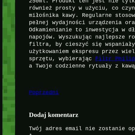
250ml. Produkt ten jest nie tyl
również prosty w użyciu, co czy
miłośnika kawy. Regularne stoso
pełnej wydajności urządzenia or
Odkamienianie to inwestycja w d
napojów. Wyszukując najlepsze r
filtra, by cieszyć się wspaniał
użytkowaniem ekspresu przez wie
sprzętu, wybierając
Filtr Phili
a Twoje codzienne rytuały z kaw
Poprzedni
Dodaj komentarz
Twój adres email nie zostanie o