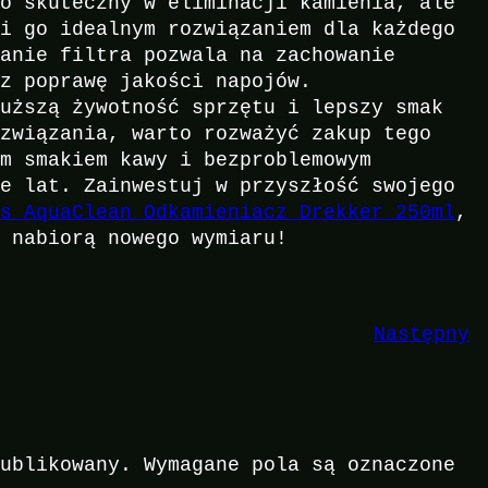
ko skuteczny w eliminacji kamienia, ale
ni go idealnym rozwiązaniem dla każdego
wanie filtra pozwala na zachowanie
az poprawę jakości napojów.
łuższą żywotność sprzętu i lepszy smak
ozwiązania, warto rozważyć zakup tego
ym smakiem kawy i bezproblemowym
le lat. Zainwestuj w przyszłość swojego
ps AquaClean Odkamieniacz Drekker 250ml
,
ą nabiorą nowego wymiaru!
Następny
publikowany.
Wymagane pola są oznaczone