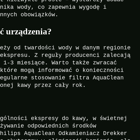
rnika wody, co zapewnia wygodę i
ennych obowiązków.
ać urządzenia?
leży od twardości wody w danym regionie
 ekspresu. Z reguły producenci zalecają
o 1-3 miesiące. Warto także zwracać
 które mogą informować o konieczności
Regularne stosowanie filtra AquaClean
zonej kawy przez cały rok.
ególności ekspresy do kawy, w świetnej
używanie odpowiednich środków
Philips AquaClean Odkamieniacz Drekker