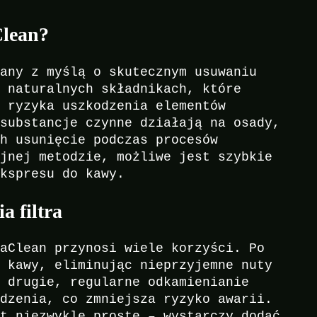
Clean?
wany z myślą o skutecznym usuwaniu
a naturalnych składnikach, które
z ryzyka uszkodzenia elementów
 substancje czynne działają na osady,
ch usunięcie podczas procesów
yjnej metodzie, możliwe jest szybkie
ekspresu do kawy.
a filtra
uaClean przynosi wiele korzyści. Po
k kawy, eliminując nieprzyjemne nuty
o drugie, regularne odkamienianie
ądzenia, co zmniejsza ryzyko awarii.
st niezwykle proste – wystarczy dodać