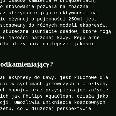
cji osadów kamienia w urządzeniach,
go stosowanie pozwala na znaczne
raz utrzymanie jego efektywności na
mie płynnej o pojemności 250ml jest
ystosowany do różnych modeli ekspresów.
a skuteczne usunięcie osadów, które mogą
dku jakości parzonej kawy. Regularne
 dla utrzymania najlepszej jakości
r odkamieniający?
jak ekspresy do kawy, jest kluczowe dla
 się w systemach grzewczych i ciekłych,
ych napojów oraz przyspieszając zużycie
kich jak Philips AquaClean, działa jako
acji. Umożliwia uniknięcie kosztownych
rzętu, co w dłuższej perspektywie