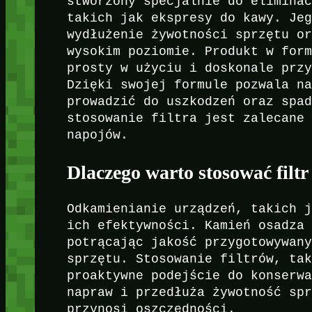
stworzony specjalnie do elimina
takich jak ekspresy do kawy. Je
wydłużenie żywotności sprzętu o
wysokim poziomie. Produkt w for
prosty w użyciu i doskonale prz
Dzięki swojej formule pozwala n
prowadzić do uszkodzeń oraz spa
stosowanie filtra jest zalecane
napojów.
Dlaczego warto stosować filt
Odkamienianie urządzeń, takich 
ich efektywności. Kamień osadza
potrącając jakość przygotowywan
sprzętu. Stosowanie filtrów, ta
proaktywne podejście do konserw
napraw i przedłuża żywotność sp
przynosi oszczędności.