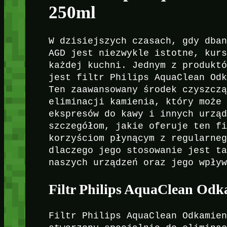
250ml
W dzisiejszych czasach, gdy dba
AGD jest niezwykle istotne, kur
każdej kuchni. Jednym z produkt
jest filtr Philips AquaClean Od
Ten zaawansowany środek czyszcz
eliminacji kamienia, który może
ekspresów do kawy i innych urzą
szczegółom, jakie oferuje ten f
korzyściom płynącym z regularne
dlaczego jego stosowanie jest t
naszych urządzeń oraz jego wpły
Filtr Philips AquaClean Odk
Filtr Philips AquaClean Odkamie