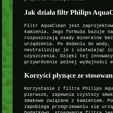
Jak działa filtr Philips Aqua
Filtr AquaClean jest zaprojekto
kamienia. Jego formuła bazuje n
rozpuszczają osady mineralne be
urządzenia. Po dodaniu do wody,
neutralizując je i ułatwiając i
czyszczenia. Dzięki tej innowac
przywrócenie pełnej wydajności 
Korzyści płynące ze stosowani
Korzystanie z filtra Philips Aq
pierwsze, zapewnia czystszy sma
smakowe związane z kamieniem. P
zapobiega przegrzewaniu się urz
Dodatkowo, stosowanie filtra je