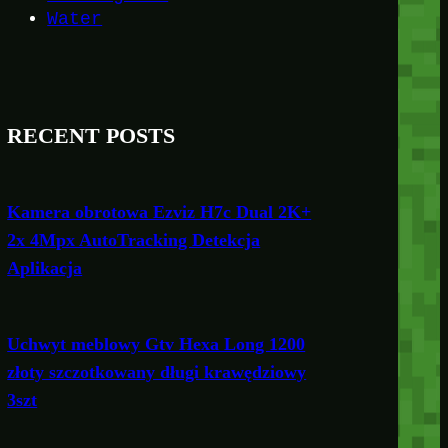
Water
RECENT POSTS
Kamera obrotowa Ezviz H7c Dual 2K+
2x 4Mpx AutoTracking Detekcja
Aplikacja
Uchwyt meblowy Gtv Hexa Long 1200
złoty szczotkowany długi krawędziowy
3szt