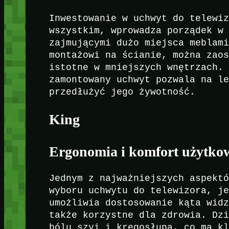
Inwestowanie w uchwyt do telewi
wszystkim, wprowadza porządek w
zajmującymi dużo miejsca meblam
montażowi na ścianie, można zao
istotne w mniejszych wnętrzach.
zamontowany uchwyt pozwala na l
przedłużyć jego żywotność.
King
Ergonomia i komfort użytko
Jednym z najważniejszych aspekt
wyboru uchwytu do telewizora, j
umożliwia dostosowanie kąta wid
także korzystne dla zdrowia. Dz
bólu szyi i kręgosłupa, co ma k