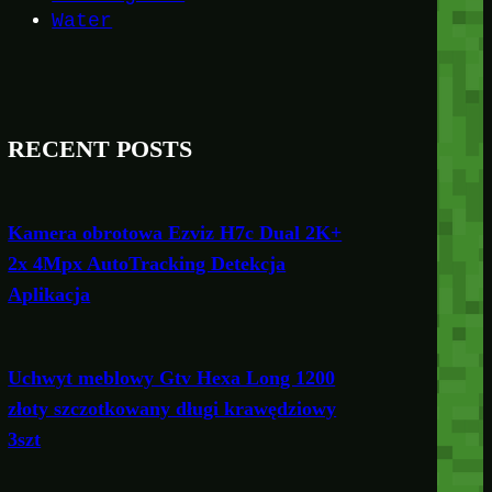
Water
RECENT POSTS
Kamera obrotowa Ezviz H7c Dual 2K+
2x 4Mpx AutoTracking Detekcja
Aplikacja
Uchwyt meblowy Gtv Hexa Long 1200
złoty szczotkowany długi krawędziowy
3szt