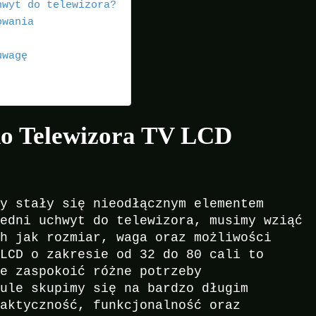
hwyt do telewizora?
owania
uwagę
do Telewizora TV LCD
ry stały się nieodłącznym elementem
iedni uchwyt do telewizora, musimy wziąć
ch jak rozmiar, waga oraz możliwości
 LCD o zakresie od 32 do 80 cali to
że zaspokoić różne potrzeby
kule skupimy się na bardzo długim
raktyczność, funkcjonalność oraz