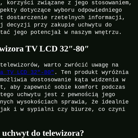
y, korzyści związane z jego stosowaniem,
spekty dotyczące wyboru odpowiedniego
st dostarczenie rzetelnych informacji,
ej decyzji przy zakupie uchwytu do
stać jego potencjał w naszym wnętrzu.
ewizora TV LCD 32″-80″
 telewizorów, warto zwrócić uwagę na
ra TV LCD 32″-80″
. Ten produkt wyróżnia
umożliwia dostosowanie kąta widzenia w
st, aby zapewnić sobie komfort podczas
 tego uchwytu jest z pewnością jego
żnych wysokościach sprawia, że idealnie
 jak i w sypialni czy biurze, co czyni
 uchwyt do telewizora?