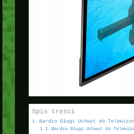
Spis treści
Bardzo Długi Uchwyt do Telewizo
Bardzo Długi Uchwyt do Telewiz