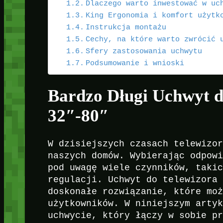
Dlaczego warto inwestować w uc
King Ergonomia i komfort użytk
Instrukcja montażu
Cechy, na które warto zwrócić 
Sfery zastosowania uchwytu
Podsumowanie i wnioski
Bardzo Długi Uchwyt 
32″-80″
W dzisiejszych czasach telewizo
naszych domów. Wybierając odpow
pod uwagę wiele czynników, taki
regulacji. Uchwyt do telewizora
doskonałe rozwiązanie, które mo
użytkowników. W niniejszym arty
uchwycie, który łączy w sobie p