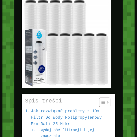
Spis treści
Jak rozwiązać problemy z 10x
Filtr Do Wody Polipropylenowy
Eko Dafi 25 Mikr
Wydajność filtracji i jej
znaczenie