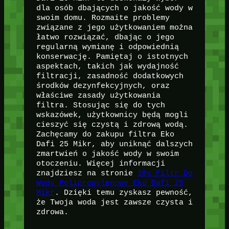
dla osób dbających o jakość wody w
swoim domu. Rozmaite problemy
związane z jego użytkowaniem można
łatwo rozwiązać, dbając o jego
regularną wymianę i odpowiednią
konserwację. Pamiętaj o istotnych
aspektach, takich jak wydajność
filtracji, zasadność dodatkowych
środków dezynfekcyjnych, oraz
właściwe zasady użytkowania
filtra. Stosując się do tych
wskazówek, użytkownicy będą mogli
cieszyć się czystą i zdrową wodą.
Zachęcamy do zakupu filtra Eko
Dafi 25 Mikr, aby uniknąć dalszych
zmartwień o jakość wody w swoim
otoczeniu. Więcej informacji
znajdziesz na stronie
10x Filtr Do
Wody Polipropylenowy Eko Dafi 25
Mikr
. Dzięki temu zyskasz pewność,
że Twoja woda jest zawsze czysta i
zdrowa.