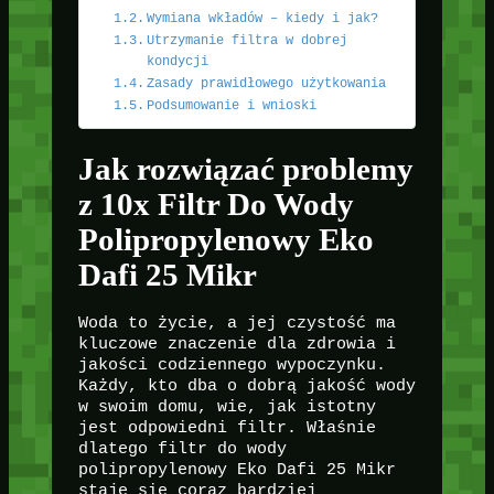
Wymiana wkładów – kiedy i jak?
Utrzymanie filtra w dobrej
kondycji
Zasady prawidłowego użytkowania
Podsumowanie i wnioski
Jak rozwiązać problemy
z 10x Filtr Do Wody
Polipropylenowy Eko
Dafi 25 Mikr
Woda to życie, a jej czystość ma
kluczowe znaczenie dla zdrowia i
jakości codziennego wypoczynku.
Każdy, kto dba o dobrą jakość wody
w swoim domu, wie, jak istotny
jest odpowiedni filtr. Właśnie
dlatego filtr do wody
polipropylenowy Eko Dafi 25 Mikr
staje się coraz bardziej