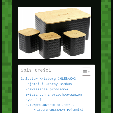
Spis treści
Zestaw Krisberg CHLEBAK+3
Pojemniki Czarny Bambus –
Rozwiązanie problemów
związanych z przechowywaniem
żywności
Wprowadzenie do Zestawu
Krisberg CHLEBAK+3 Pojemniki