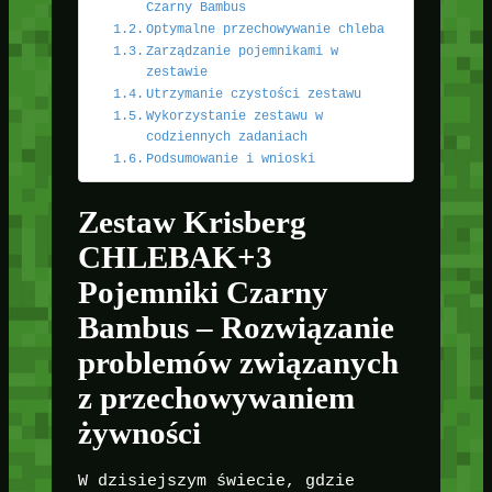
Czarny Bambus
Optymalne przechowywanie chleba
Zarządzanie pojemnikami w
zestawie
Utrzymanie czystości zestawu
Wykorzystanie zestawu w
codziennych zadaniach
Podsumowanie i wnioski
Zestaw Krisberg
CHLEBAK+3
Pojemniki Czarny
Bambus – Rozwiązanie
problemów związanych
z przechowywaniem
żywności
W dzisiejszym świecie, gdzie