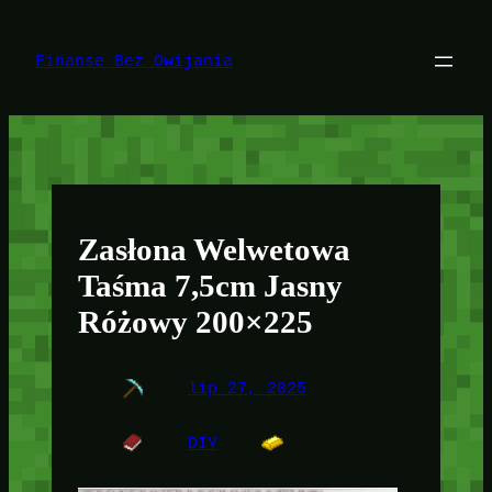
Przejdź
do
treści
Finanse Bez Owijania
Zasłona Welwetowa
Taśma 7,5cm Jasny
Różowy 200×225
lip 27, 2025
DIY