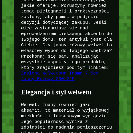
także możliwościom aranżacyjnym,
jakie oferuje. Poruszymy również
temat pielęgnacji i praktyczności
zasłony, aby pomóc w podjęciu
decyzji dotyczącej zakupu. Jeśli
więc zastanawiasz się nad
wprowadzeniem ciekawego akcentu do
swojego domu, ten artykuł jest dla
Ciebie. Czy jasny różowy welwet to
właściwy wybór do Twojego wnętrza?
Przekonaj się sam, analizując
wszystkie aspekty tego produktu,
który znajdziesz pod tym linkiem:
Zasłona Welwetowa Taśma 7,5cm
Jasny Różowy 200×225
.
Elegancja i styl welwetu
Welwet, znany również jako
aksamit, to materiał o wyjątkowej
miękkości i luksusowym wyglądzie.
Jego popularność wynika z
zdolności do nadania pomieszczeniu
elegancji i wyrafinowania. Jasny