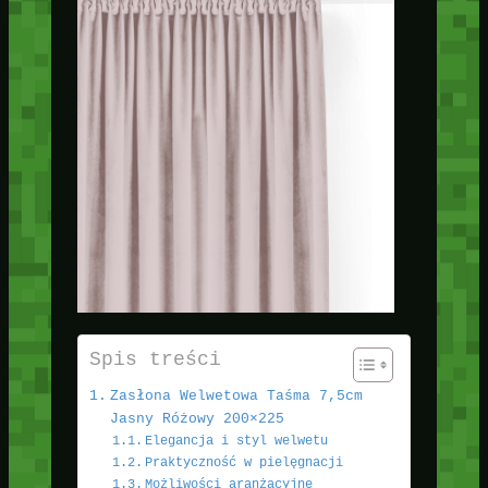
Spis treści
Zasłona Welwetowa Taśma 7,5cm
Jasny Różowy 200×225
Elegancja i styl welwetu
Praktyczność w pielęgnacji
Możliwości aranżacyjne