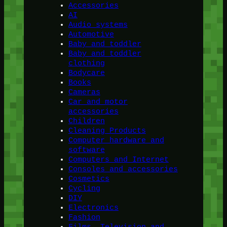
Accessories
AI
Audio systems
Automotive
Baby and toddler
Baby and toddler
clothing
Bodycare
Books
Cameras
Car and motor
accessories
Children
Cleaning Products
Computer hardware and
software
Computers and Internet
Consoles and accessories
Cosmetics
Cycling
DIY
Electronics
Fashion
Films, Television and