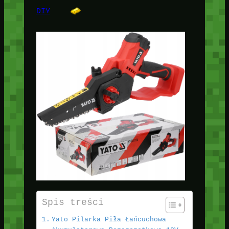
DIY
Spis treści
Yato Pilarka Piła Łańcuchowa