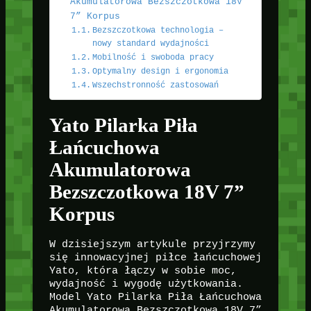
Akumulatorowa Bezszczotkowa 18V
7” Korpus
Bezszczotkowa technologia –
nowy standard wydajności
Mobilność i swoboda pracy
Optymalny design i ergonomia
Wszechstronność zastosowań
Yato Pilarka Piła
Łańcuchowa
Akumulatorowa
Bezszczotkowa 18V 7”
Korpus
W dzisiejszym artykule przyjrzymy
się innowacyjnej piłce łańcuchowej
Yato, która łączy w sobie moc,
wydajność i wygodę użytkowania.
Model Yato Pilarka Piła Łańcuchowa
Akumulatorowa Bezszczotkowa 18V 7”