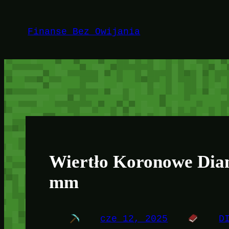
Przejdź
do
Finanse Bez Owijania
treści
Wiertło Koronowe Dia
mm
cze 12, 2025
D