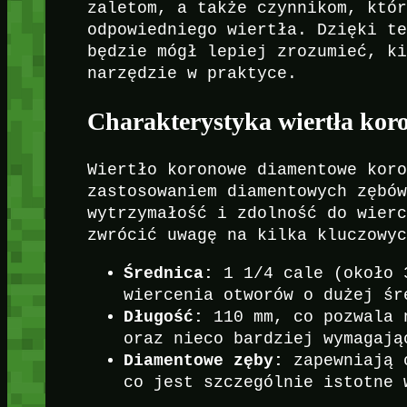
zaletom, a także czynnikom, któ
odpowiedniego wiertła. Dzięki t
będzie mógł lepiej zrozumieć, k
narzędzie w praktyce.
Charakterystyka wiertła ko
Wiertło koronowe diamentowe kor
zastosowaniem diamentowych zębó
wytrzymałość i zdolność do wier
zwrócić uwagę na kilka kluczowy
Średnica:
1 1/4 cale (około 
wiercenia otworów o dużej śr
Długość:
110 mm, co pozwala 
oraz nieco bardziej wymagają
Diamentowe zęby:
zapewniają o
co jest szczególnie istotne 