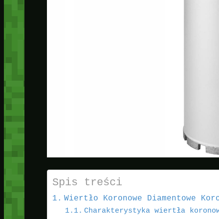
Spis treści
Wiertło Koronowe Diamentowe Kor
Charakterystyka wiertła korono