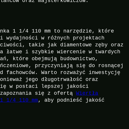
wlańców oraz majsterkowiczów.
onka 1 1/4 110 mm to narzędzie, które
 i wydajności w różnych projektach
ściwości, takie jak diamentowe zęby oraz
na łatwe i szybkie wiercenie w twardych
wań, które obejmują budownictwo,
ończeniowe, przyczyniają się do rosnącej
ód fachowców. Warto rozważyć inwestycję
ponieważ jego długotrwałość oraz
się w postaci lepszej jakości
 zapoznania się z ofertą
Wiertła
 1 1/4 110 mm
, aby podnieść jakość