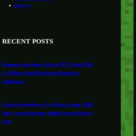
Water
RECENT POSTS
Kamera obrotowa Ezviz H7c Dual 2K+
2x 4Mpx AutoTracking Detekcja
Aplikacja
Uchwyt meblowy Gtv Hexa Long 1200
złoty szczotkowany długi krawędziowy
3szt