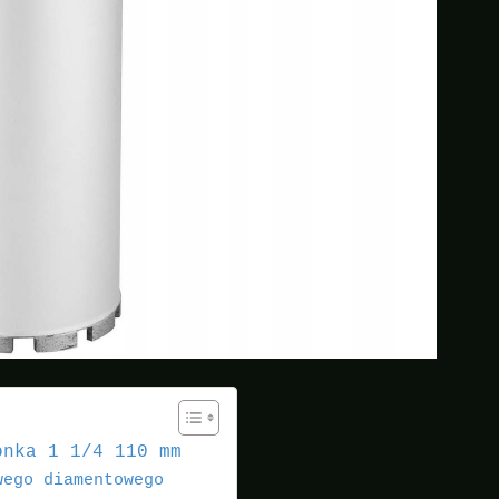
onka 1 1/4 110 mm
wego diamentowego