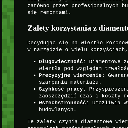
zarówno przez profesjonalnych b
się remontami.
Zalety korzystania z diamen
Decydując się na wiertło korono
w narzędzie o wielu korzyściach
Długowieczność:
Diamentowe zę
wiertła pod względem trwałoś
Precyzyjne wiercenie:
Gwaranc
szarpania materiału.
Szybkość pracy:
Przyspieszeni
zaoszczędzić czas i koszty r
Wszechstronność:
Umożliwia wi
budowlanych.
Te zalety czynią diamentowe wie