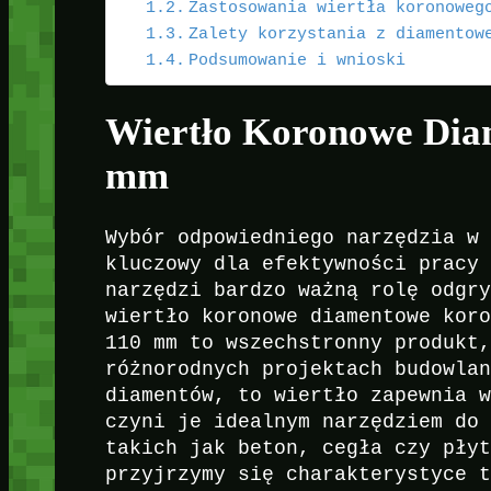
Zastosowania wiertła koronoweg
Zalety korzystania z diamentow
Podsumowanie i wnioski
Wiertło Koronowe Dia
mm
Wybór odpowiedniego narzędzia w
kluczowy dla efektywności pracy
narzędzi bardzo ważną rolę odgr
wiertło koronowe diamentowe kor
110 mm to wszechstronny produkt
różnorodnych projektach budowla
diamentów, to wiertło zapewnia 
czyni je idealnym narzędziem do
takich jak beton, cegła czy pły
przyjrzymy się charakterystyce 