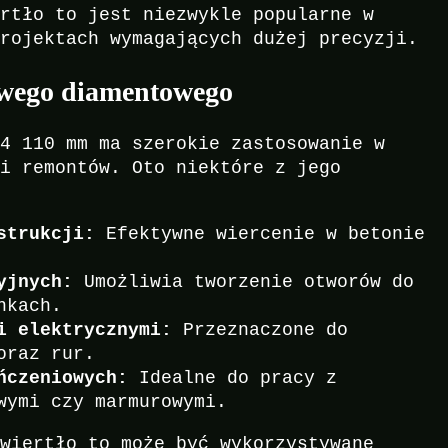
ertło to jest niezwykle popularne w
projektach wymagających dużej precyzji.
owego diamentowego
/4 110 mm ma szerokie zastosowanie w
 i remontów. Oto niektóre z jego
strukcji:
Efektywne wiercenie w betonie
yjnych:
Umożliwia tworzenie otworów do
nkach.
i elektrycznymi:
Przeznaczone do
oraz rur.
ńczeniowych:
Idealne do pracy z
wymi czy marmurowymi.
 wiertło to może być wykorzystywane