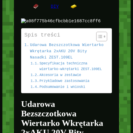
DIY
Spis treści
Udarowa Bezszczotkowa Wiertarko
Wkrętarka 2xAKU 20V Bity
Nasadki ZEST.109EL
Specyfikacja techniczna
wiertarko-wkrętarki ZEST.109EL
Akcesoria w zestawie
Przykładowe zastosowania
Podsumowanie i wnioski
Udarowa
Bezszczotkowa
Wiertarko Wkrętarka
2xAKU 20V Bity