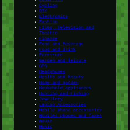
Cosmetics
Cycling
DIY
Electronics
Fashion
Films, Television and
Theatre
Finanse
Food and Beverage
Food and drink
Furniture
Garden and leisure
GPS
Headphones
Health and beauty
Home and garden
Household appliances
Hunting and Fishing
Jewellery
Laptop Accessories
Mobile phone accessories
Mobiles phones and faxes
mouse
Music