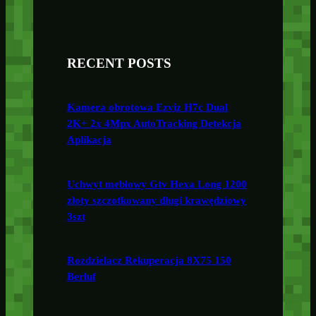
RECENT POSTS
Kamera obrotowa Ezviz H7c Dual
2K+ 2x 4Mpx AutoTracking Detekcja
Aplikacja
Uchwyt meblowy Gtv Hexa Long 1200
złoty szczotkowany długi krawędziowy
3szt
Rozdzielacz Rekuperacja 8X75 150
Berluf