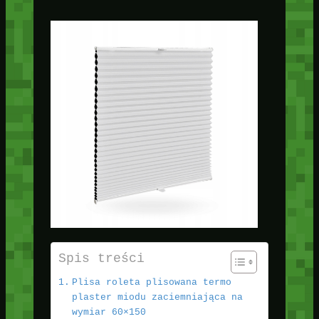
Spis treści
Plisa roleta plisowana termo
plaster miodu zaciemniająca na
wymiar 60×150