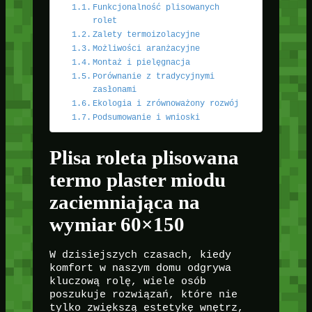
Funkcjonalność plisowanych
rolet
Zalety termoizolacyjne
Możliwości aranżacyjne
Montaż i pielęgnacja
Porównanie z tradycyjnymi
zasłonami
Ekologia i zrównoważony rozwój
Podsumowanie i wnioski
Plisa roleta plisowana
termo plaster miodu
zaciemniająca na
wymiar 60×150
W dzisiejszych czasach, kiedy
komfort w naszym domu odgrywa
kluczową rolę, wiele osób
poszukuje rozwiązań, które nie
tylko zwiększą estetykę wnętrz,