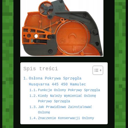
Spis treści
Osłona Pokrywa Sprzęgła
Husqvarna 445 450 Hamulec
Funkcje Osłony Pokrywy Sprzęgła
Kiedy Należy Wymieniać Osłonę
Pokrywy Sprzęgła
Jak Prawidłowo Zainstalować
Osłonę
Znaczenie Konserwacji Osłony