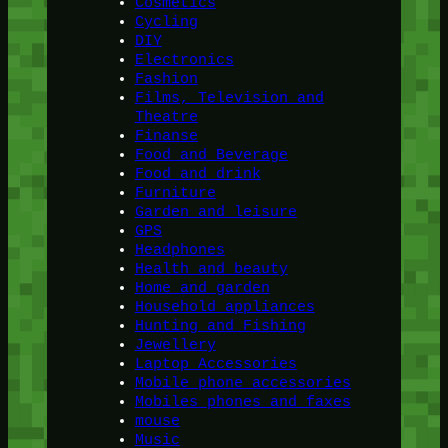
Cosmetics
Cycling
DIY
Electronics
Fashion
Films, Television and
Theatre
Finanse
Food and Beverage
Food and drink
Furniture
Garden and leisure
GPS
Headphones
Health and beauty
Home and garden
Household appliances
Hunting and Fishing
Jewellery
Laptop Accessories
Mobile phone accessories
Mobiles phones and faxes
mouse
Music