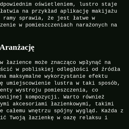
odpowiednim oświetleniem, lustro staje
ułatwia na przykład aplikację makijażu
k ramy sprawia, że jest łatwe w
czenie w pomieszczeniach narażonych na
 Aranżację
 w łazience może znacząco wpłynąć na
eścić w pobliskiej odległości od źródła
 na maksymalne wykorzystanie efektu
ię umiejscowienie lustra w taki sposób,
menty wystroju pomieszczenia, co
monijnej kompozycji. Warto również
nymi akcesoriami łazienkowymi, takimi
je całemu wnętrzu spójny wygląd. Każda z
cić Twoją łazienkę w oazę relaksu i