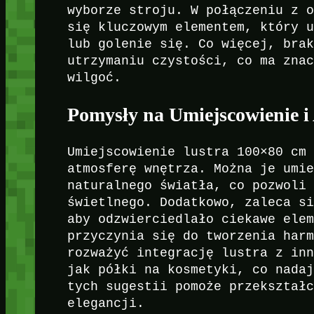
wyborze stroju. W połączeniu z 
się kluczowym elementem, który 
lub golenie się. Co więcej, bra
utrzymaniu czystości, co ma zna
wilgoć.
Pomysły na Umiejscowienie i
Umiejscowienie lustra 100×80 cm
atmosferę wnętrza. Można je umi
naturalnego światła, co pozwoli
świetlnego. Dodatkowo, zaleca s
aby odzwierciedlało ciekawe ele
przyczynia się do tworzenia har
rozważyć integrację lustra z in
jak półki na kosmetyki, co nada
tych sugestii pomoże przekształ
elegancji.