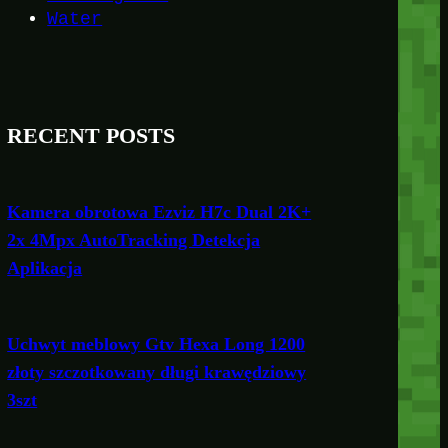
Water
RECENT POSTS
Kamera obrotowa Ezviz H7c Dual 2K+
2x 4Mpx AutoTracking Detekcja
Aplikacja
Uchwyt meblowy Gtv Hexa Long 1200
złoty szczotkowany długi krawędziowy
3szt