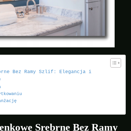
brne Bez Ramy Szlif: Elegancja i
e
a
ytkowaniu
anżację
ienkowe Srebrne Bez Ramy