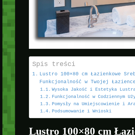
Spis treści
Lustro 100×80 cm Łazienkowe Sre
Funkcjonalność w Twojej Łazienc
Wysoka Jakość i Estetyka Lustr
Funkcjonalność w Codziennym Uż
Pomysły na Umiejscowienie i Ar
Podsumowanie i Wnioski
Lustro 100×80 cm Łaz