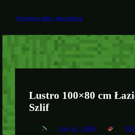
Przejdź
do
Finanse Bez Owijania
treści
Lustro 100×80 cm Łaz
Szlif
cze 6, 2025
DI