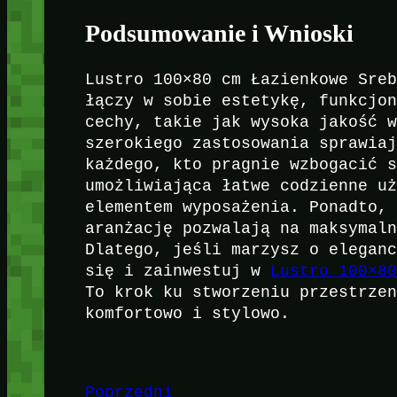
Podsumowanie i Wnioski
Lustro 100×80 cm Łazienkowe Sre
łączy w sobie estetykę, funkcjo
cechy, takie jak wysoka jakość 
szerokiego zastosowania sprawia
każdego, kto pragnie wzbogacić 
umożliwiająca łatwe codzienne u
elementem wyposażenia. Ponadto,
aranżację pozwalają na maksymal
Dlatego, jeśli marzysz o elegan
się i zainwestuj w
Lustro 100×8
To krok ku stworzeniu przestrze
komfortowo i stylowo.
Poprzedni