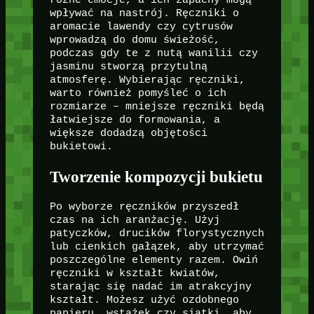
wpływać na nastrój. Ręczniki o
aromacie lawendy czy cytrusów
wprowadzą do domu świeżość,
podczas gdy te z nutą wanilii czy
jasminu stworzą przytulną
atmosferę. Wybierając ręczniki,
warto również pomyśleć o ich
rozmiarze – mniejsze ręczniki będą
łatwiejsze do formowania, a
większe dodadzą objętości
bukietowi.
Tworzenie kompozycji bukietu
Po wyborze ręczników przyszedł
czas na ich aranżację. Użyj
patyczków, drucików florystycznych
lub cienkich gałązek, aby utrzymać
poszczególne elementy razem. Owiń
ręczniki w kształt kwiatów,
starając się nadać im atrakcyjny
kształt. Możesz użyć ozdobnego
papieru, wstążek czy siatki, aby