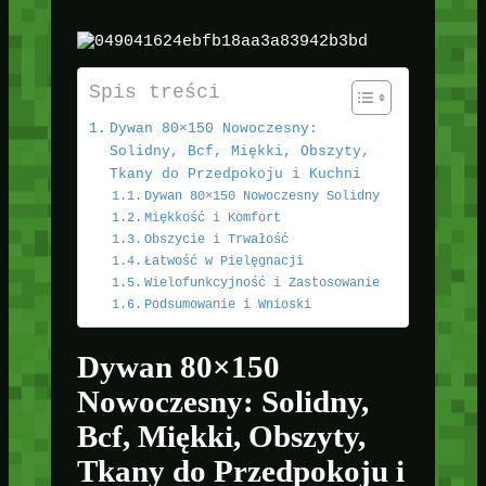
Spis treści
Dywan 80×150 Nowoczesny:
Solidny, Bcf, Miękki, Obszyty,
Tkany do Przedpokoju i Kuchni
Dywan 80×150 Nowoczesny Solidny
Miękkość i Komfort
Obszycie i Trwałość
Łatwość w Pielęgnacji
Wielofunkcyjność i Zastosowanie
Podsumowanie i Wnioski
Dywan 80×150
Nowoczesny: Solidny,
Bcf, Miękki, Obszyty,
Tkany do Przedpokoju i