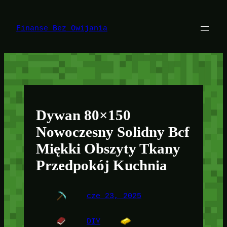
Przejdź
do
treści
Finanse Bez Owijania
Dywan 80×150
Nowoczesny Solidny Bcf
Miękki Obszyty Tkany
Przedpokój Kuchnia
cze 23, 2025
DIY