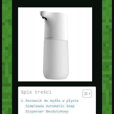
Spis treści
Dozownik do mydła w płynie
Simpleway Automatic Soap
Dispenser Bezdotykowy