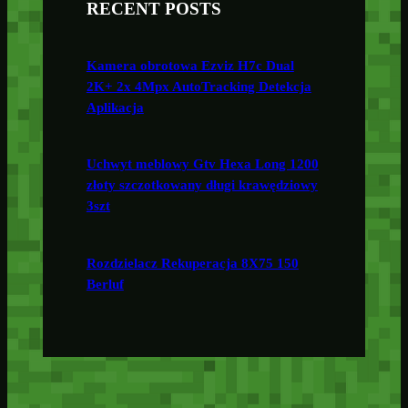
RECENT POSTS
Kamera obrotowa Ezviz H7c Dual
2K+ 2x 4Mpx AutoTracking Detekcja
Aplikacja
Uchwyt meblowy Gtv Hexa Long 1200
złoty szczotkowany długi krawędziowy
3szt
Rozdzielacz Rekuperacja 8X75 150
Berluf