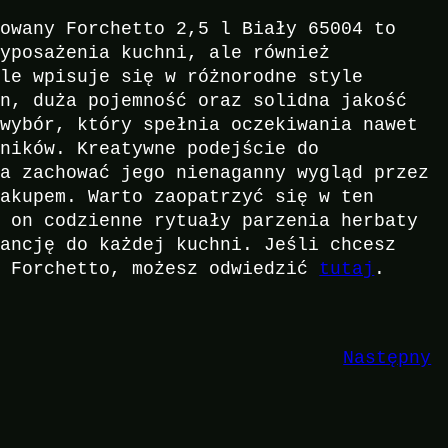
iowany Forchetto 2,5 l Biały 65004 to
wyposażenia kuchni, ale również
ale wpisuje się w różnorodne style
gn, duża pojemność oraz solidna jakość
 wybór, który spełnia oczekiwania nawet
wników. Kreatywne podejście do
la zachować jego nienaganny wygląd przez
zakupem. Warto zaopatrzyć się w ten
i on codzienne rytuały parzenia herbaty
gancję do każdej kuchni. Jeśli chcesz
u Forchetto, możesz odwiedzić
tutaj
.
Następny