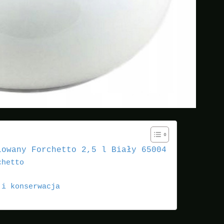
iowany Forchetto 2,5 l Biały 65004
chetto
 i konserwacja