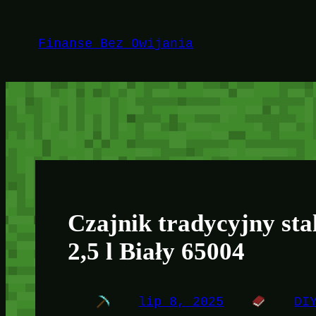
Przejdź
do
Finanse Bez Owijania
treści
Czajnik tradycyjny st
2,5 l Biały 65004
lip 8, 2025
DI