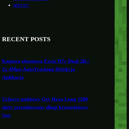
Water
RECENT POSTS
Kamera obrotowa Ezviz H7c Dual 2K+
2x 4Mpx AutoTracking Detekcja
Aplikacja
Uchwyt meblowy Gtv Hexa Long 1200
złoty szczotkowany długi krawędziowy
3szt