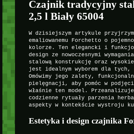
Czajnik tradycyjny st
2,5 l Biały 65004
W dzisiejszym artykule przyjrzy
emaliowanemu Forchetto o pojemn
kolorze. Ten elegancki i funkcj
design ze nowoczesnymi wymagani
stalową konstrukcję oraz wysoki
jest idealnym wyborem dla tych,
Omówimy jego zalety, funkcjonal
pielęgnacji, aby pomóc w podjęc
właśnie ten model. Przeanalizuj
codzienne rytuały parzenia herb
aspekty w kontekście wystroju k
Estetyka i design czajnika Fo