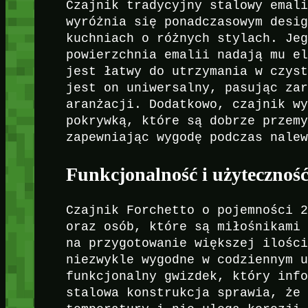
Czajnik tradycyjny stalowy emal
wyróżnia się ponadczasowym desi
kuchniach o różnych stylach. Je
powierzchnia emalii nadają mu e
jest łatwy do utrzymania w czys
jest on uniwersalny, pasując za
aranżacji. Dodatkowo, czajnik w
pokrywką, które są dobrze przem
zapewniając wygodę podczas nale
Funkcjonalność i użytecznoś
Czajnik Forchetto o pojemności 
oraz osób, które są miłośnikami
na przygotowanie większej ilośc
niezwykle wygodne w codziennym 
funkcjonalny gwizdek, który inf
stalowa konstrukcja sprawia, że