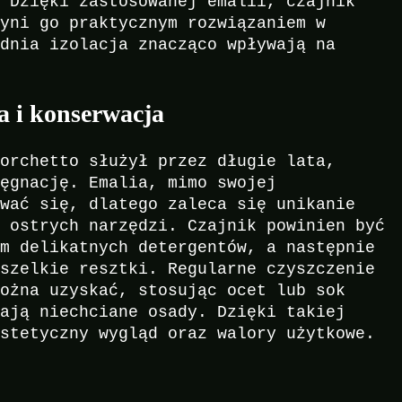
. Dzięki zastosowanej emalii, czajnik
zyni go praktycznym rozwiązaniem w
ednia izolacja znacząco wpływają na
ja i konserwacja
Forchetto służył przez długie lata,
lęgnację. Emalia, mimo swojej
ować się, dlatego zaleca się unikanie
y ostrych narzędzi. Czajnik powinien być
em delikatnych detergentów, a następnie
wszelkie resztki. Regularne czyszczenie
można uzyskać, stosując ocet lub sok
wają niechciane osady. Dzięki takiej
estetyczny wygląd oraz walory użytkowe.