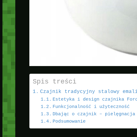
Spis treści
Czajnik tradycyjny stalowy emal
Estetyka i design czajnika For
Funkcjonalność i użyteczność
Dbając o czajnik – pielęgnacja
Podsumowanie