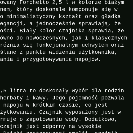
iowany Forchetto 2,5 l w kolorze białym
gnem, który doskonale komponuje się w
go minimalistyczny kształt oraz gładka
legancji, a jednocześnie sprawiają, że
tości. Biały kolor czajnika sprawia, że
równo do nowoczesnych, jak i klasycznych
yróżnia się funkcjonalnym uchwytem oraz
yślane z punktu widzenia użytkownika,
wania i przygotowywania napojów.
ć
2,5 litra to doskonały wybór dla rodzin
 herbaty i kawy. Jego pojemność pozwala
i napoju w krótkim czasie, co jest
użytkowaniu. Czajnik wyposażony jest w
ormuje o zagotowaniu wody. Dodatkowo,
 czajnik jest odporny na wysokie