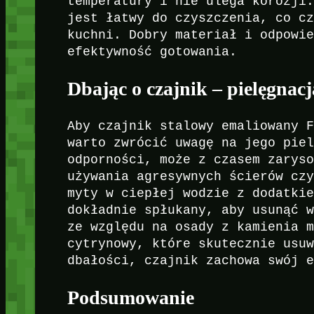
temperatury i nie ulega korozji
jest łatwy do czyszczenia, co c
kuchni. Dobry materiał i odpowi
efektywność gotowania.
Dbając o czajnik – pielęgnac
Aby czajnik stalowy emaliowany 
warto zwrócić uwagę na jego pie
odporności, może z czasem zarys
używania agresywnych ścierów cz
myty w ciepłej wodzie z dodatki
dokładnie spłukany, aby usunąć 
ze względu na osady z kamienia 
cytrynowy, które skutecznie usu
dbałości, czajnik zachowa swój 
Podsumowanie