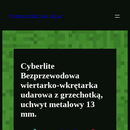
Przejdź
do
treści
Finanse Bez Owijania
Cyberlite
Bezprzewodowa
wiertarko-wkrętarka
udarowa z grzechotką,
uchwyt metalowy 13
mm.