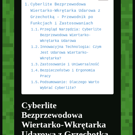
Cyberlite Bezprzewodowa
Wiertarko-Wkrętarka Udarowa z
Grzechotką – Przewodnik po
Funkcjach i Zastosowaniach
Przegląd Narzędzia: Cyberlite
Bezprzewodowa Wiertarko-
Wkrętarka Udarowa
Innowacyjna Technologia: Czym
Jest Udarowa Wiertarko-
Wkrętarka?
Zastosowanie i Uniwersalność
Bezpieczeństwo i Ergonomia
Pracy
Podsumowanie: Dlaczego Warto
Wybrać Cyberlite?
Cyberlite
Bezprzewodowa
Wiertarko-Wkrętarka
Udarowa z Grzechotką