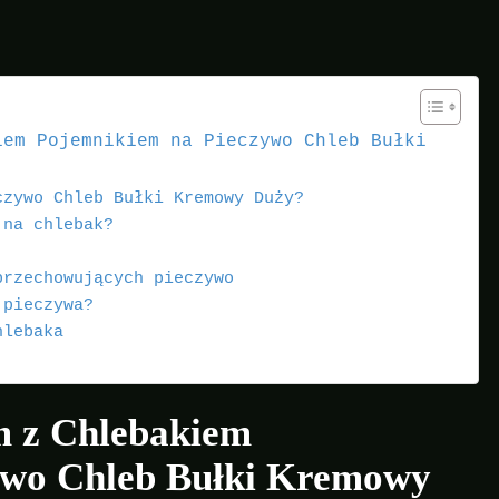
iem Pojemnikiem na Pieczywo Chleb Bułki
czywo Chleb Bułki Kremowy Duży?
 na chlebak?
przechowujących pieczywo
 pieczywa?
hlebaka
m z Chlebakiem
ywo Chleb Bułki Kremowy