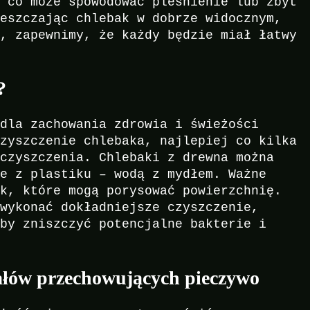
, co może spowodować pleśnienie lub zbyt
ieszczając chlebak w dobrze widocznym,
u, zapewnimy, że każdy będzie miał łatwy
?
 dla zachowania zdrowia i świeżości
czyszczenie chlebaka, najlepiej co kilka
eczyszczenia. Chlebaki z drewna można
te z plastiku – wodą z mydłem. Ważne
ek, które mogą porysować powierzchnię.
 wykonać dokładniejsze czyszczenie,
aby zniszczyć potencjalne bakterie i
łów przechowujących pieczywo