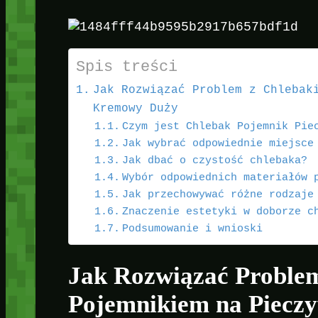
Spis treści
Jak Rozwiązać Problem z Chlebak
Kremowy Duży
Czym jest Chlebak Pojemnik Pie
Jak wybrać odpowiednie miejsce
Jak dbać o czystość chlebaka?
Wybór odpowiednich materiałów 
Jak przechowywać różne rodzaje
Znaczenie estetyki w doborze c
Podsumowanie i wnioski
Jak Rozwiązać Proble
Pojemnikiem na Piecz