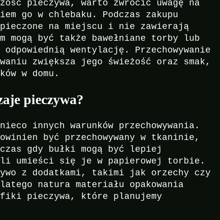
eżość pieczywa, warto zwrócić uwagę na
niem go w chlebaku. Podczas zakupu
 pieczone na miejscu i nie zawierają
em mogą być także bawełniane torby lub
ć odpowiednią wentylację. Przechowywanie
owaniu zwiększa jego świeżość oraz smak,
łków w domu.
zaje pieczywa?
 nieco innych warunków przechowywania.
powinien być przechowywany w tkaninie,
dczas gdy bułki mogą być lepiej
śli umieści się je w papierowej torbie.
zywo z dodatkami, takimi jak orzechy czy
dlatego natura materiału opakowania
yfiki pieczywa, które planujemy