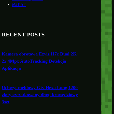
Water
RECENT POSTS
Kamera obrotowa Ezviz H7c Dual 2K+
2x 4Mpx AutoTracking Detekcja
Aplikacja
Uchwyt meblowy Gtv Hexa Long 1200
złoty szczotkowany długi krawędziowy
3szt