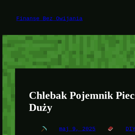
Przejdź
do
Finanse Bez Owijania
treści
Chlebak Pojemnik Pie
Duży
maj 9, 2025
DI