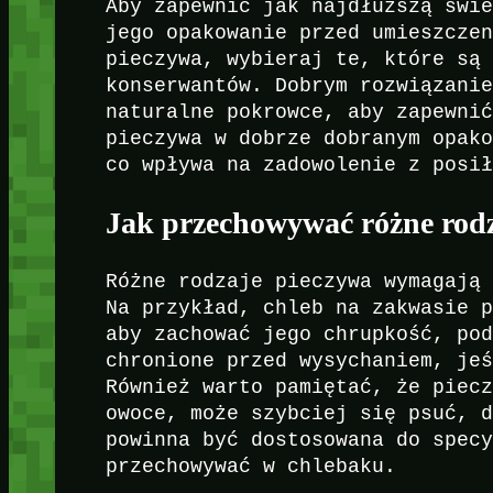
Aby zapewnić jak najdłuższą świ
jego opakowanie przed umieszcze
pieczywa, wybieraj te, które są
konserwantów. Dobrym rozwiązani
naturalne pokrowce, aby zapewni
pieczywa w dobrze dobranym opak
co wpływa na zadowolenie z posi
Jak przechowywać różne rod
Różne rodzaje pieczywa wymagają
Na przykład, chleb na zakwasie 
aby zachować jego chrupkość, po
chronione przed wysychaniem, je
Również warto pamiętać, że piec
owoce, może szybciej się psuć, 
powinna być dostosowana do spec
przechowywać w chlebaku.