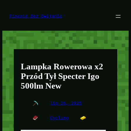
Przejdź
do
treści
Finanse Bez Owijania
Lampka Rowerowa x2
Przód Tył Specter Igo
500lm New
lip 26, 2025
Cycling