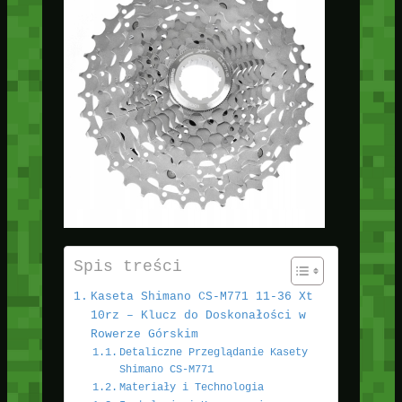
Spis treści
Kaseta Shimano CS-M771 11-36 Xt
10rz – Klucz do Doskonałości w
Rowerze Górskim
Detaliczne Przeglądanie Kasety
Shimano CS-M771
Materiały i Technologia