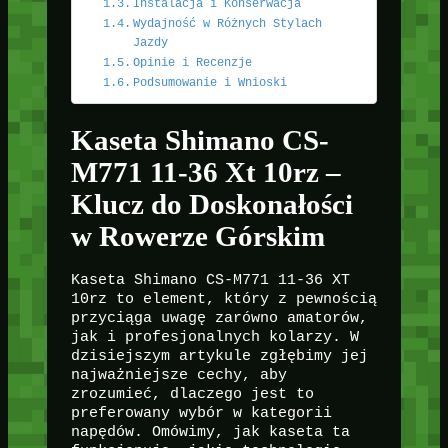
Instalacja i Konserwacja
Wydajność w Różnych Stylach
Jazdy
Opinie i Recenzje
Podsumowanie i Wnioski
Kaseta Shimano CS-
M771 11-36 Xt 10rz –
Klucz do Doskonałości
w Rowerze Górskim
Kaseta Shimano CS-M771 11-36 XT
10rz to element, który z pewnością
przyciąga uwagę zarówno amatorów,
jak i profesjonalnych kolarzy. W
dzisiejszym artykule zgłębimy jej
najważniejsze cechy, aby
zrozumieć, dlaczego jest to
preferowany wybór w kategorii
napędów. Omówimy, jak kaseta ta