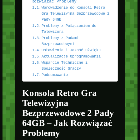
Rozwiązać Problemy
Wprowadzenie do Konsoli Retro
Gra Telewizyjna Bezprzewodowe 2
Pady 64GB
Problemy z Połączeniem do
Telewizora
Problemy z Padami
Bezprzewodowymi
Ustawienia i Jakość Dźwięku
Aktualizacje Oprogramowania
Wsparcie Techniczne i
Społeczność Graczy
Podsumowanie
Konsola Retro Gra
Telewizyjna
Bezprzewodowe 2 Pady
64GB – Jak Rozwiązać
Problemy