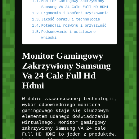
Monitor Gamingowy Zakrzywiony
Samsung VA 24 Cale Full HD HDMI
Ergonomia i komfort użytkowania
Jakość obrazu i technologie
Potencjał rozwoju i przyszłość
Podsumowanie i ostateczne
wnioski
Monitor Gamingowy
Zakrzywiony Samsung
Va 24 Cale Full Hd
Hdmi
W dobie zaawansowanej technologii,
wybór odpowiedniego monitora
gamingowego staje się kluczowym
elementem udanego doświadczenia
wirtualnego. Monitor gamingowy
zakrzywiony Samsung VA 24 cale
Full HD HDMI to jeden z produktów,