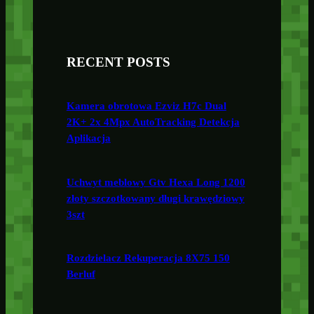
RECENT POSTS
Kamera obrotowa Ezviz H7c Dual
2K+ 2x 4Mpx AutoTracking Detekcja
Aplikacja
Uchwyt meblowy Gtv Hexa Long 1200
złoty szczotkowany długi krawędziowy
3szt
Rozdzielacz Rekuperacja 8X75 150
Berluf