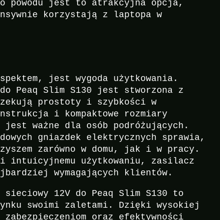
go powodu jest to atrakcyjna opcja,
ensywnie korzystają z laptopa w
aspektem, jest wygoda użytkowania.
 do Peaq Slim S130 jest stworzona z
czekują prostoty i szybkości w
onstrukcja i kompaktowe rozmiary
o jest ważne dla osób podróżujących.
rdowych gniazdek elektrycznych sprawia,
rzyszem zarówno w domu, jak i w pracy.
 i intuicyjnemu użytkowaniu, zasilacz
ajbardziej wymagających klientów.
z sieciowy 12V do Peaq Slim S130 to
rynku swoimi zaletami. Dzięki wysokiej
m zabezpieczeniom oraz efektywności