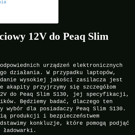
nia
eciowy 12V do Peaq Slim
 odpowiednich urządzeń elektronicznych
ego działania. W przypadku laptopów,
adanie wysokiej jakości zasilacza jest
ne akapity przyjrzymy się szczegółom
12V do Peaq Slim S130, jej specyfikacji,
ników. Będziemy badać, dlaczego ten
ły wybór dla posiadaczy Peaq Slim S130.
cią produkcji i bezpieczeństwem
edstawimy konkluzje, które pomogą podjąć
j ładowarki.