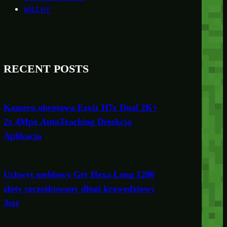
Water
RECENT POSTS
Kamera obrotowa Ezviz H7c Dual 2K+
2x 4Mpx AutoTracking Detekcja
Aplikacja
Uchwyt meblowy Gtv Hexa Long 1200
złoty szczotkowany długi krawędziowy
3szt