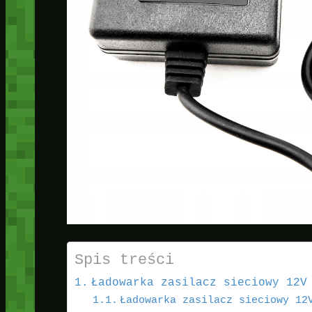
Spis treści
Ładowarka zasilacz sieciowy 12V
Ładowarka zasilacz sieciowy 12