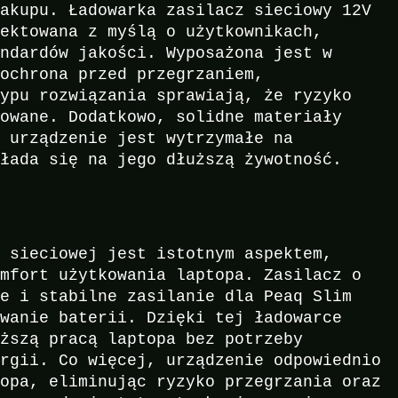
zakupu. Ładowarka zasilacz sieciowy 12V
jektowana z myślą o użytkownikach,
andardów jakości. Wyposażona jest w
 ochrona przed przegrzaniem,
typu rozwiązania sprawiają, że ryzyko
zowane. Dodatkowo, solidne materiały
e urządzenie jest wytrzymałe na
kłada się na jego dłuższą żywotność.
i sieciowej jest istotnym aspektem,
omfort użytkowania laptopa. Zasilacz o
ne i stabilne zasilanie dla Peaq Slim
owanie baterii. Dzięki tej ładowarce
uższą pracą laptopa bez potrzeby
ergii. Co więcej, urządzenie odpowiednio
topa, eliminując ryzyko przegrzania oraz