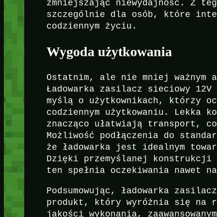
zmniejszając niewydajność. Z te
szczególnie dla osób, które int
codziennym życiu.
Wygoda użytkowania
Ostatnim, ale nie mniej ważnym 
Ładowarka zasilacz sieciowy 12V
myślą o użytkownikach, którzy o
codziennym użytkowaniu. Lekka k
znacząco ułatwiają transport, c
Możliwość podłączenia do standa
że ładowarka jest idealnym towa
Dzięki przemyślanej konstrukcji
ten spełnia oczekiwania nawet n
Podsumowując, ładowarka zasilac
produkt, który wyróżnia się na 
jakości wykonania, zaawansowany