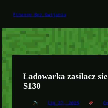
Przejdź
do
Finanse Bez Owijania
treści
Ładowarka zasilacz si
S130
lip 27, 2025
C