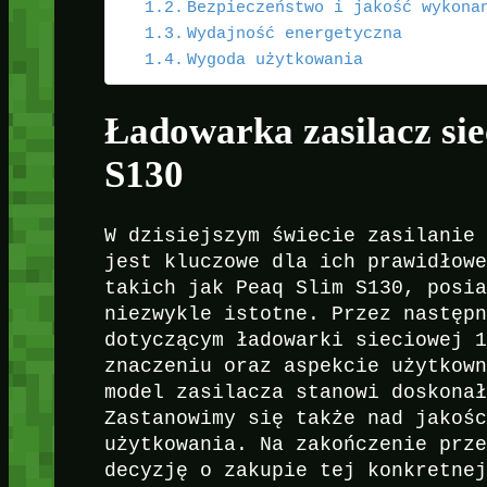
Bezpieczeństwo i jakość wykona
Wydajność energetyczna
Wygoda użytkowania
Ładowarka zasilacz si
S130
W dzisiejszym świecie zasilanie
jest kluczowe dla ich prawidłow
takich jak Peaq Slim S130, posi
niezwykle istotne. Przez następ
dotyczącym ładowarki sieciowej 
znaczeniu oraz aspekcie użytkow
model zasilacza stanowi doskona
Zastanowimy się także nad jakoś
użytkowania. Na zakończenie prz
decyzję o zakupie tej konkretne