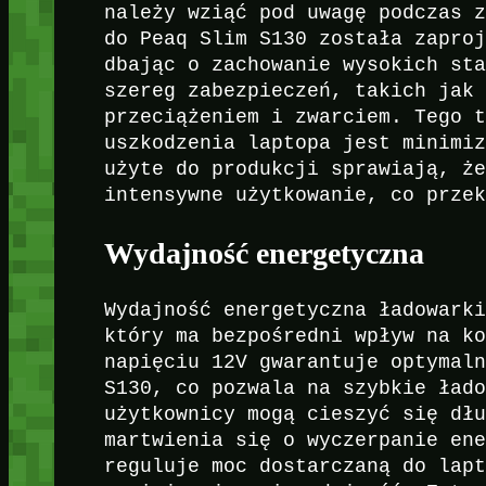
należy wziąć pod uwagę podczas 
do Peaq Slim S130 została zapro
dbając o zachowanie wysokich st
szereg zabezpieczeń, takich jak
przeciążeniem i zwarciem. Tego 
uszkodzenia laptopa jest minimi
użyte do produkcji sprawiają, ż
intensywne użytkowanie, co prze
Wydajność energetyczna
Wydajność energetyczna ładowark
który ma bezpośredni wpływ na k
napięciu 12V gwarantuje optymal
S130, co pozwala na szybkie ład
użytkownicy mogą cieszyć się dł
martwienia się o wyczerpanie en
reguluje moc dostarczaną do lap