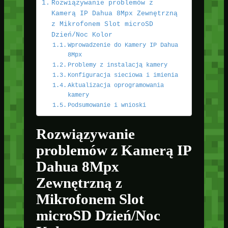
Rozwiązywanie problemów z
Kamerą IP Dahua 8Mpx Zewnętrzną
z Mikrofonem Slot microSD
Dzień/Noc Kolor
Wprowadzenie do Kamery IP Dahua
8Mpx
Problemy z instalacją kamery
Konfiguracja sieciowa i imienia
Aktualizacja oprogramowania
kamery
Podsumowanie i wnioski
Rozwiązywanie
problemów z Kamerą IP
Dahua 8Mpx
Zewnętrzną z
Mikrofonem Slot
microSD Dzień/Noc