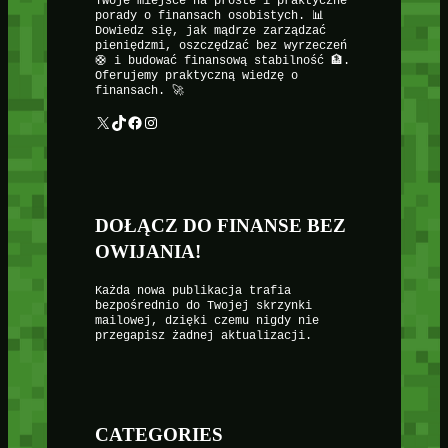
Twoje miejsce na proste i praktyczne
porady o finansach osobistych. 📊
Dowiedz się, jak mądrze zarządzać
pieniędzmi, oszczędzać bez wyrzeczeń
🛟 i budować finansową stabilność 🏦.
Oferujemy praktyczną wiedzę o
finansach. 🚀
X
TikTok
Facebook
Instagram
DOŁĄCZ DO FINANSE BEZ
OWIJANIA!
Każda nowa publikacja trafia
bezpośrednio do Twojej skrzynki
mailowej, dzięki czemu nigdy nie
przegapisz żadnej aktualizacji.
CATEGORIES