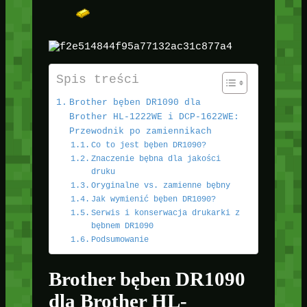
Spis treści
Brother bęben DR1090 dla
Brother HL-1222WE i DCP-1622WE:
Przewodnik po zamiennikach
Co to jest bęben DR1090?
Znaczenie bębna dla jakości
druku
Oryginalne vs. zamienne bębny
Jak wymienić bęben DR1090?
Serwis i konserwacja drukarki z
bębnem DR1090
Podsumowanie
Brother bęben DR1090
dla Brother HL-