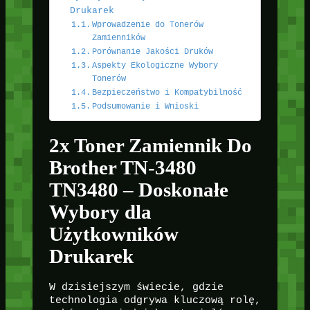
Drukarek
Wprowadzenie do Tonerów
Zamienników
Porównanie Jakości Druków
Aspekty Ekologiczne Wybory
Tonerów
Bezpieczeństwo i Kompatybilność
Podsumowanie i Wnioski
2x Toner Zamiennik Do
Brother TN-3480
TN3480 – Doskonałe
Wybory dla
Użytkowników
Drukarek
W dzisiejszym świecie, gdzie
technologia odgrywa kluczową rolę,