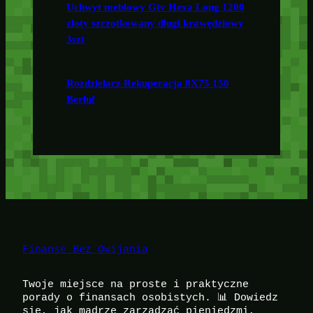
Uchwyt meblowy Gtv Hexa Long 1200
złoty szczotkowany długi krawędziowy
3szt
Rozdzielacz Rekuperacja 8X75 150
Berluf
Finanse Bez Owijania
Twoje miejsce na proste i praktyczne
porady o finansach osobistych. 📊 Dowiedz
się, jak mądrze zarządzać pieniędzmi,