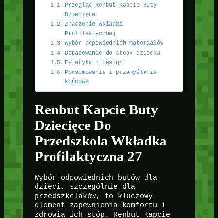
Przegląd Renbut Kapcie Buty
Dziecięce
Znaczenie Wkładki
Profilaktycznej
Wybór odpowiednich materiałów
Dopasowanie do stopy dziecka
Estetyka i design
Podsumowanie i przemyślenia
końcowe
Renbut Kapcie Buty
Dziecięce Do
Przedszkola Wkładka
Profilaktyczna 27
Wybór odpowiednich butów dla
dzieci, szczególnie dla
przedszkolaków, to kluczowy
element zapewnienia komfortu i
zdrowia ich stóp. Renbut Kapcie