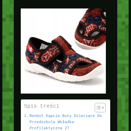
Spis treści
Renbut Kapcie Buty Dziecięce Do
Przedszkola Wkładka
Profilaktyczna 27