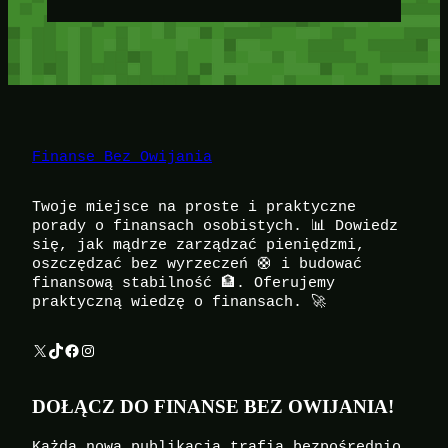
Finanse Bez Owijania
Twoje miejsce na proste i praktyczne
porady o finansach osobistych. 📊 Dowiedz
się, jak mądrze zarządzać pieniędzmi,
oszczędzać bez wyrzeczeń 🛟 i budować
finansową stabilność 🏦. Oferujemy
praktyczną wiedzę o finansach. 🚀
X
TikTok
Facebook
Instagram
DOŁĄCZ DO FINANSE BEZ OWIJANIA!
Każda nowa publikacja trafia bezpośrednio