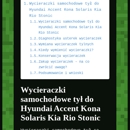
Wycieraczki samochodowe tył do
Hyundai Accent Kona Solaris Kia
Rio Stonic
Wycieraczki samochodowe tył do
Hyundai Accent Kona Solaris Kia
Rio Stonic
Diagnostyka usterek wycieraczek
Wymiana wycieraczek tylnych
Kiedy wymienić wycieraczki?
Konserwacja wycieraczek
Zakup wycieraczek – na co
zwrócić uwagę?
Podsumowanie i wnioski
Wycieraczki
samochodowe tył do
Hyundai Accent Kona
Solaris Kia Rio Stonic