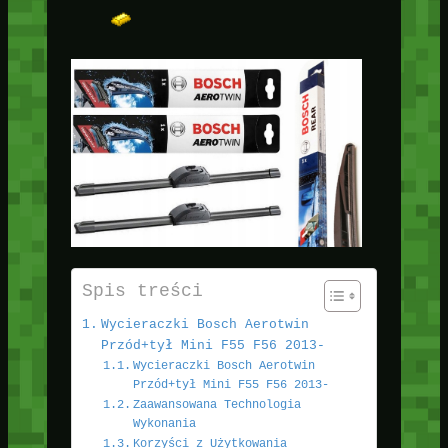
Spis treści
Wycieraczki Bosch Aerotwin
Przód+tył Mini F55 F56 2013-
Wycieraczki Bosch Aerotwin
Przód+tył Mini F55 F56 2013-
Zaawansowana Technologia
Wykonania
Korzyści z Użytkowania