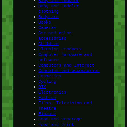
Baby and toddler
Baby and toddler
clothing
Bodycare
Books
Cameras
Car and motor
accessories
Children
Cleaning Products
Computer hardware and
software
Computers and Internet
Consoles and accessories
Cosmetics
Cycling
DIY
Electronics
Fashion
Films, Television and
Theatre
Finanse
Food and Beverage
Food and drink