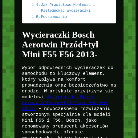
Jak Prawidłowo Montować i
Pielęgnować Wycieraczki
Podsumowanie
Wycieraczki Bosch
Aerotwin Przód+tył
Mini F55 F56 2013-
Wybór odpowiednich wycieraczek do
samochodu to kluczowy element,
który wpływa na komfort
prowadzenia oraz bezpieczeństwo na
drodze. W artykule przyjrzymy się
modelowi
Wycieraczki Bosch
Aerotwin Przód+tył Mini F55 F56
2013-
– nowoczesnemu rozwiązaniu
stworzonym specjalnie dla modeli
Mini F55 i F56. Bosch, jako
renomowany producent akcesoriów
samochodowych, oferuje