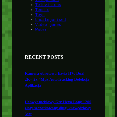
Telephones
Televisions
Tennis
Toys
Uncategorised
Video games
Water
RECENT POSTS
Kamera obrotowa Ezviz H7c Dual
2K+ 2x 4Mpx AutoTracking Detekcja
Aplikacja
Uchwyt meblowy Gtv Hexa Long 1200
złoty szczotkowany długi krawędziowy
3szt