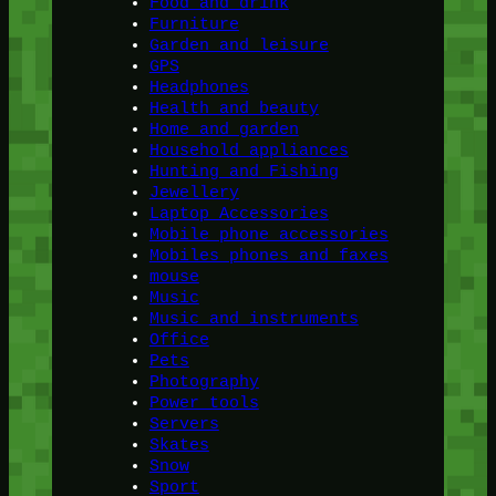
Food and drink
Furniture
Garden and leisure
GPS
Headphones
Health and beauty
Home and garden
Household appliances
Hunting and Fishing
Jewellery
Laptop Accessories
Mobile phone accessories
Mobiles phones and faxes
mouse
Music
Music and instruments
Office
Pets
Photography
Power tools
Servers
Skates
Snow
Sport