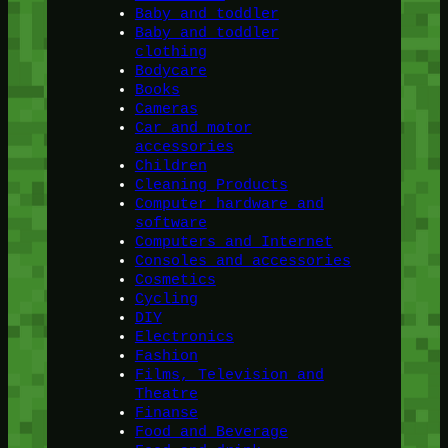
Baby and toddler
Baby and toddler
clothing
Bodycare
Books
Cameras
Car and motor
accessories
Children
Cleaning Products
Computer hardware and
software
Computers and Internet
Consoles and accessories
Cosmetics
Cycling
DIY
Electronics
Fashion
Films, Television and
Theatre
Finanse
Food and Beverage