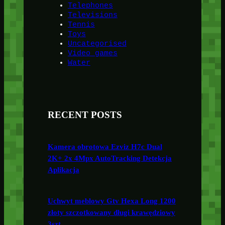
Telephones
Televisions
Tennis
Toys
Uncategorised
Video games
Water
RECENT POSTS
Kamera obrotowa Ezviz H7c Dual
2K+ 2x 4Mpx AutoTracking Detekcja
Aplikacja
Uchwyt meblowy Gtv Hexa Long 1200
złoty szczotkowany długi krawędziowy
3szt