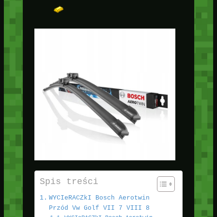
Spis treści
WYCIeRACZkI Bosch Aerotwin
Przód Vw Golf VII 7 VIII 8