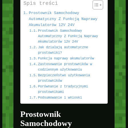
Spis treści
Prostownik Samochodowy
Automatyczny Z Funkcją Naprawy
Akumulatorów 12V 24V
Prostownik Samochodowy
Automatyczny Z Funkcją Naprawy
Akumulatorów 12V 24V
Jak działają automatyczne
prostowniki?
Funkcja naprawy akumulatorów
Zastosowanie prostowników w
codziennym użytkowaniu
Bezpieczeństwo użytkowania
prostowników
Porównanie z tradycyjnymi
prostownikami
Podsumowanie i wnioski
Prostownik
Samochodowy