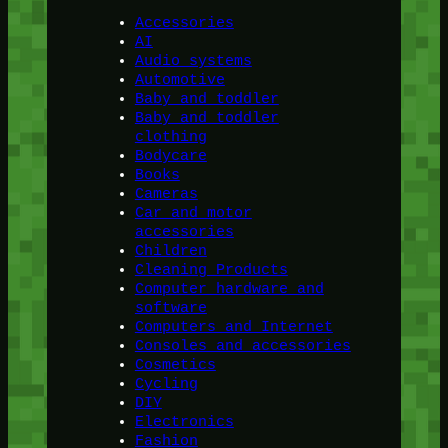
Accessories
AI
Audio systems
Automotive
Baby and toddler
Baby and toddler
clothing
Bodycare
Books
Cameras
Car and motor
accessories
Children
Cleaning Products
Computer hardware and
software
Computers and Internet
Consoles and accessories
Cosmetics
Cycling
DIY
Electronics
Fashion