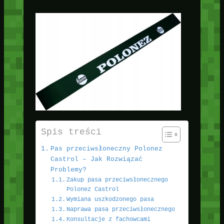
Spis treści
Pas przeciwsłoneczny Polonez
Castrol – Jak Rozwiązać
Problemy?
Zakup pasa przeciwsłonecznego
Polonez Castrol
Wymiana uszkodzonego pasa
Naprawa pasa przeciwsłonecznego
Konsultacje z fachowcami