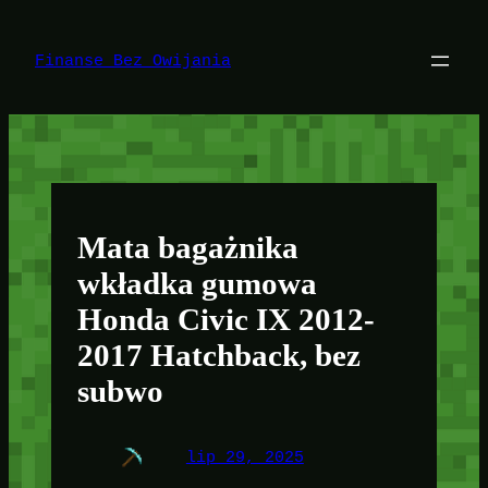
Przejdź
do
treści
Finanse Bez Owijania
Mata bagażnika
wkładka gumowa
Honda Civic IX 2012-
2017 Hatchback, bez
subwo
lip 29, 2025