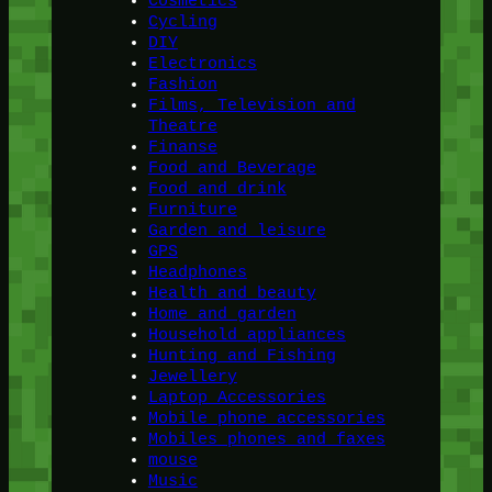
Cosmetics
Cycling
DIY
Electronics
Fashion
Films, Television and
Theatre
Finanse
Food and Beverage
Food and drink
Furniture
Garden and leisure
GPS
Headphones
Health and beauty
Home and garden
Household appliances
Hunting and Fishing
Jewellery
Laptop Accessories
Mobile phone accessories
Mobiles phones and faxes
mouse
Music