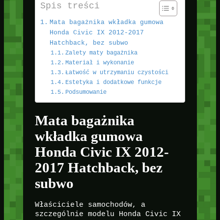
Spis treści
Mata bagażnika wkładka gumowa
Honda Civic IX 2012-2017
Hatchback, bez subwo
Zalety maty bagażnika
Materiał i wykonanie
Łatwość w utrzymaniu czystości
Estetyka i dodatkowe funkcje
Podsumowanie
Mata bagażnika
wkładka gumowa
Honda Civic IX 2012-
2017 Hatchback, bez
subwo
Właściciele samochodów, a
szczególnie modelu Honda Civic IX