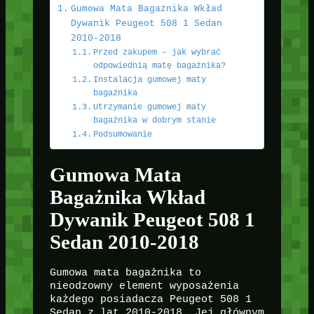
Gumowa Mata Bagażnika Wkład
Dywanik Peugeot 508 1 Sedan
2010-2018
Przed zakupem – jak wybrać
odpowiednią matę bagażnika?
Instalacja gumowej maty
bagażnika
Utrzymanie gumowej maty
bagażnika w dobrym stanie
Podsumowanie
Gumowa Mata
Bagażnika Wkład
Dywanik Peugeot 508 1
Sedan 2010-2018
Gumowa mata bagażnika to
nieodzowny element wyposażenia
każdego posiadacza Peugeot 508 1
Sedan z lat 2010-2018. Jej głównym