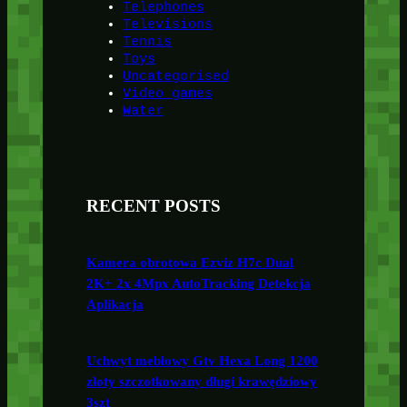
Telephones
Televisions
Tennis
Toys
Uncategorised
Video games
Water
RECENT POSTS
Kamera obrotowa Ezviz H7c Dual
2K+ 2x 4Mpx AutoTracking Detekcja
Aplikacja
Uchwyt meblowy Gtv Hexa Long 1200
złoty szczotkowany długi krawędziowy
3szt