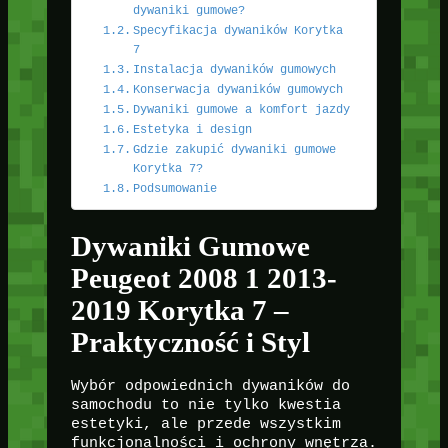
dywaniki gumowe?
Specyfikacja dywaników Korytka
7
Instalacja dywaników gumowych
Konserwacja dywaników gumowych
Dywaniki gumowe a komfort jazdy
Estetyka i design
Gdzie zakupić dywaniki gumowe
Korytka 7?
Podsumowanie
Dywaniki Gumowe
Peugeot 2008 1 2013-
2019 Korytka 7 –
Praktyczność i Styl
Wybór odpowiednich dywaników do
samochodu to nie tylko kwestia
estetyki, ale przede wszystkim
funkcjonalności i ochrony wnętrza.