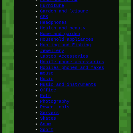
Food and drink
Furniture
Garden and leisure
GPS
Headphones
Health and beauty
Home and garden
Household appliances
Hunting and Fishing
Jewellery
Laptop Accessories
Mobile phone accessories
Mobiles phones and faxes
mouse
Music
Music and instruments
Office
Pets
Photography
Power tools
Servers
Skates
Snow
Sport