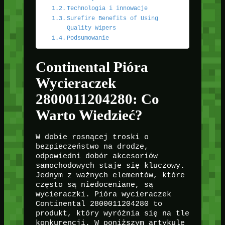
Technologia i innowacje
Surefire Benefits of Using
Quality Wipers
Podsumowanie
Continental Pióra
Wycieraczek
2800011204280: Co
Warto Wiedzieć?
W dobie rosnącej troski o
bezpieczeństwo na drodze,
odpowiedni dobór akcesoriów
samochodowych staje się kluczowy.
Jednym z ważnych elementów, które
często są niedoceniane, są
wycieraczki. Pióra wycieraczek
Continental 2800011204280 to
produkt, który wyróżnia się na tle
konkurencji. W poniższym artykule