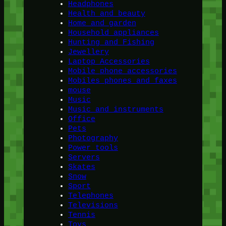
Headphones
Health and beauty
Home and garden
Household appliances
Hunting and Fishing
Jewellery
Laptop Accessories
Mobile phone accessories
Mobiles phones and faxes
mouse
Music
Music and instruments
Office
Pets
Photography
Power tools
Servers
Skates
Snow
Sport
Telephones
Televisions
Tennis
Toys