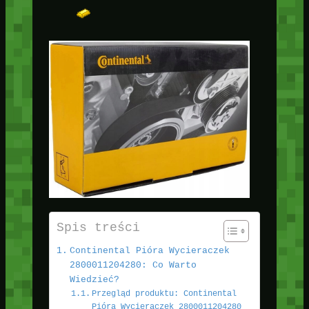
Spis treści
Continental Pióra Wycieraczek
2800011204280: Co Warto
Wiedzieć?
Przegląd produktu: Continental
Pióra Wycieraczek 2800011204280