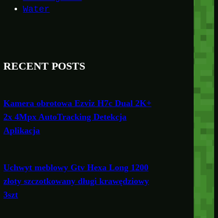
Water
RECENT POSTS
Kamera obrotowa Ezviz H7c Dual 2K+
2x 4Mpx AutoTracking Detekcja
Aplikacja
Uchwyt meblowy Gtv Hexa Long 1200
złoty szczotkowany długi krawędziowy
3szt