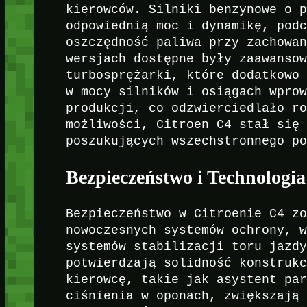
kierowców. Silniki benzynowe o 
odpowiednią moc i dynamikę, pod
oszczędność paliwa przy zachowa
wersjach dostępne były zaawanso
turbosprężarki, które dodatkowo
w mocy silników i osiągach wpro
produkcji, co odzwierciedlało r
możliwości, Citroen C4 stał się
poszukujących wszechstronnego p
Bezpieczeństwo i Technologia
Bezpieczeństwo w Citroenie C4 z
nowoczesnych systemów ochrony, 
systemów stabilizacji toru jazd
potwierdzają solidność konstruk
kierowcę, takie jak asystent pa
ciśnienia w oponach, zwiększają