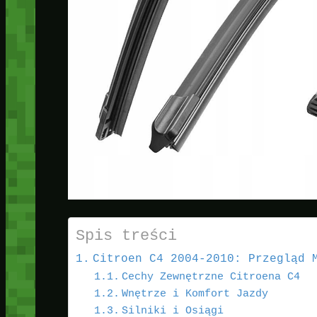
Spis treści
Citroen C4 2004-2010: Przegląd 
Cechy Zewnętrzne Citroena C4
Wnętrze i Komfort Jazdy
Silniki i Osiągi