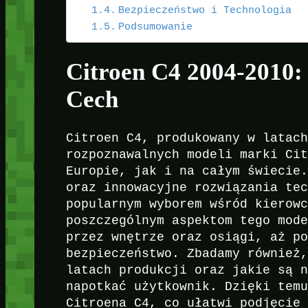
Bezpieczeństwo i Technologia
Podsumowanie
Citroen C4 2004-2010:
Cech
Citroen C4, produkowany w latac
rozpoznawalnych modeli marki Ci
Europie, jak i na całym świecie
oraz innowacyjne rozwiązania te
popularnym wyborem wśród kierow
poszczególnym aspektom tego mod
przez wnętrze oraz osiągi, aż p
bezpieczeństwo. Zbadamy również
latach produkcji oraz jakie są 
napotkać użytkownik. Dzięki tem
Citroena C4, co ułatwi podjęcie