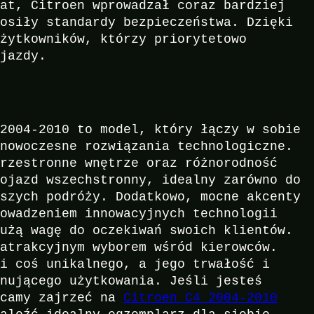
lat, Citroen wprowadzał coraz bardziej
nosiły standardy bezpieczeństwa. Dzięki
użytkowników, którzy priorytetowo
 jazdy.
 2004-2010 to model, który łączy w sobie
 nowoczesne rozwiązania technologiczne.
przestronne wnętrze oraz różnorodność
pojazd wszechstronny, idealny zarówno do
ższych podróży. Dodatkowo, mocne akcenty
rowadzeniem innowacyjnych technologii
dużą wagę do oczekiwań swoich klientów.
 atrakcyjnym wyborem wśród kierowców.
si coś unikalnego, a jego trwałość i
onującego użytkowania. Jeśli jesteś
ecamy zajrzeć na
Citroen C4 2004-2010