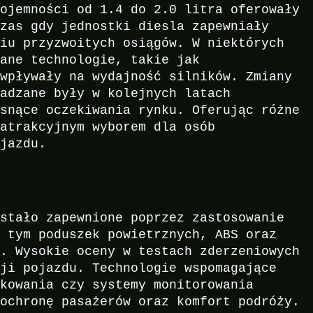
pojemności od 1.4 do 2.0 litra oferowały
czas gdy jednostki diesla zapewniały
niu przyzwoitych osiągów. W niektórych
wane technologie, takie jak
 wpływały na wydajność silników. Zmiany
wadzane były w kolejnych latach
osnące oczekiwania rynku. Oferując różne
 atrakcyjnym wyborem dla osób
ojazdu.
ostało zapewnione poprzez zastosowanie
w tym poduszek powietrznych, ABS oraz
y. Wysokie oceny w testach zderzeniowych
cji pojazdu. Technologie wspomagające
rkowania czy systemy monitorowania
 ochronę pasażerów oraz komfort podróży.