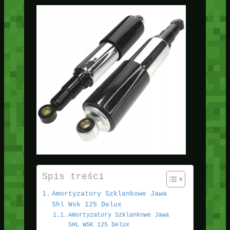
Spis treści
Amortyzatory Szklankowe Jawa
Shl Wsk 125 Delux
Amortyzatory Szklankowe Jawa
SHL WSK 125 Delux