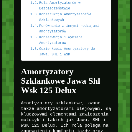
Rola Amortyzatorów w
Bezpieczeństwie
Konstrukcja Amortyzatorów
Szklankowych
Porównanie z innymi rodzajami
amortyzatorów
Konserwacja i Wymiana
Amortyzatorów
Gdzie kupić Amortyzatory do
Jawa, SHL i WSK
Amortyzatory
Szklankowe Jawa Shl
Wsk 125 Delux
Amortyzatory szklankowe, zwane
także amortyzatorami olejowymi, są
kluczowymi elementami zawieszenia
motocykli takich jak Jawa, SHL i
WSK 125 Delux. Ich rola polega na
zapewnieniu komfortu jazdy oraz