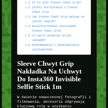
Co to jest Sleeve Chwyt Grip?
Zalety korzystania z Sleeve
Chwyt Grip
Jak Sleeve Chwyt Grip wpływa na
jakość nagrań?
Wszechstronność zastosowań
Sleeve Chwyt Grip
Co warto wiedzieć przed
zakupem?
Podsumowanie i doświadczenia
użytkowników
Sleeve Chwyt Grip
Nakładka Na Uchwyt
Do Insta360 Invisible
Selfie Stick 1m
W świecie nowoczesnej fotografii i
filmowania, akcesoria odgrywają
kluczową rolę w uzyskaniu