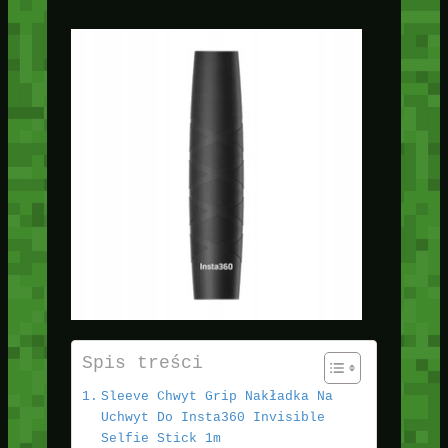
Spis treści
Sleeve Chwyt Grip Nakładka Na
Uchwyt Do Insta360 Invisible
Selfie Stick 1m