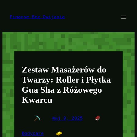
Przejdź
do
treści
Finanse Bez Owijania
Zestaw Masażerów do
Twarzy: Roller i Płytka
Gua Sha z Różowego
Kwarcu
maj 9, 2025
Bodycare