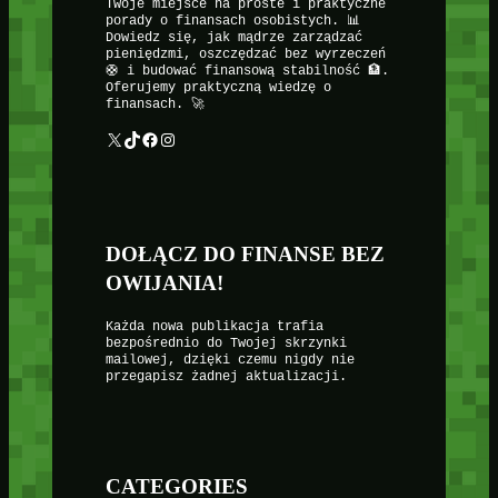
Twoje miejsce na proste i praktyczne
porady o finansach osobistych. 📊
Dowiedz się, jak mądrze zarządzać
pieniędzmi, oszczędzać bez wyrzeczeń
🛟 i budować finansową stabilność 🏦.
Oferujemy praktyczną wiedzę o
finansach. 🚀
X
TikTok
Facebook
Instagram
DOŁĄCZ DO FINANSE BEZ
OWIJANIA!
Każda nowa publikacja trafia
bezpośrednio do Twojej skrzynki
mailowej, dzięki czemu nigdy nie
przegapisz żadnej aktualizacji.
CATEGORIES