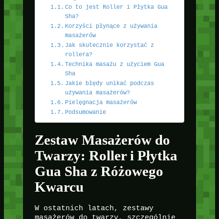
Co to jest Roller i Płytka Gua
Sha?
Korzyści płynące z używania
masażerów
Jak skutecznie korzystać z
rollera?
Technika masażu z użyciem Gua
Sha
Jakie błędy unikać podczas
używania masażerów?
Pielęgnacja masażerów
Podsumowanie
Zestaw Masażerów do
Twarzy: Roller i Płytka
Gua Sha z Różowego
Kwarcu
W ostatnich latach, zestawy
masażerów do twarzy, szczególnie