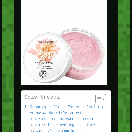
Spis treści
Organique Bloom Essence Peeling
cukrowy do ciała 200ml
Składniki aktywne peelingu
Działanie peelingu na skórę
Korzyści z regularnego