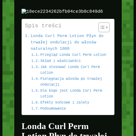
Spis treści
Londa Curl Perm Lotion Płyn do
trwałej ondulacji do włosów
naturalnych 1000
Przegląd Londa Curl Perm Lotion
Skład i właściwości
Jak stosować Londa Curl Perm
Lotion
Pielęgnacja włosów po trwałej
ondulacji
Dla kogo jest Londa Curl Perm
Lotion
Efekty końcowe i zalety
Podsumowanie
Londa Curl Perm
Lotion Płyn do trwałej