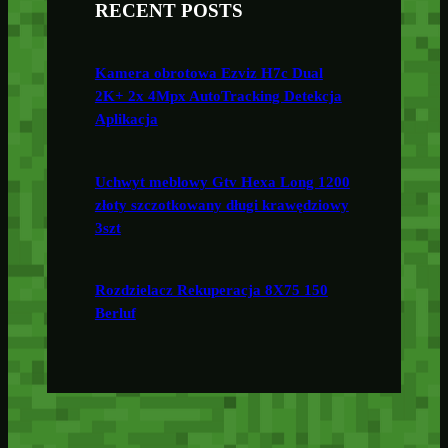
RECENT POSTS
Kamera obrotowa Ezviz H7c Dual
2K+ 2x 4Mpx AutoTracking Detekcja
Aplikacja
Uchwyt meblowy Gtv Hexa Long 1200
złoty szczotkowany długi krawędziowy
3szt
Rozdzielacz Rekuperacja 8X75 150
Berluf