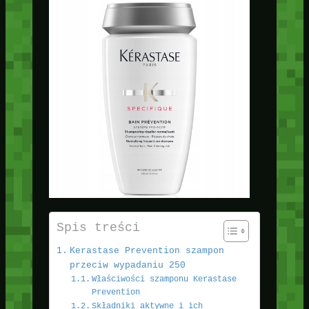
Spis treści
Kerastase Prevention szampon
przeciw wypadaniu 250
Właściwości szamponu Kerastase
Prevention
Składniki aktywne i ich