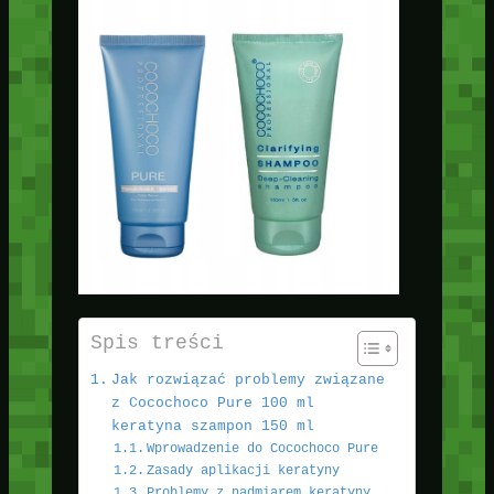
Spis treści
Jak rozwiązać problemy związane
z Cocochoco Pure 100 ml
keratyna szampon 150 ml
Wprowadzenie do Cocochoco Pure
Zasady aplikacji keratyny
Problemy z nadmiarem keratyny