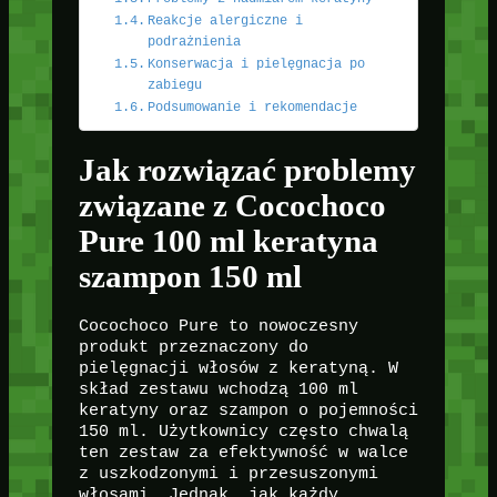
Reakcje alergiczne i
podrażnienia
Konserwacja i pielęgnacja po
zabiegu
Podsumowanie i rekomendacje
Jak rozwiązać problemy
związane z Cocochoco
Pure 100 ml keratyna
szampon 150 ml
Cocochoco Pure to nowoczesny
produkt przeznaczony do
pielęgnacji włosów z keratyną. W
skład zestawu wchodzą 100 ml
keratyny oraz szampon o pojemności
150 ml. Użytkownicy często chwalą
ten zestaw za efektywność w walce
z uszkodzonymi i przesuszonymi
włosami. Jednak, jak każdy