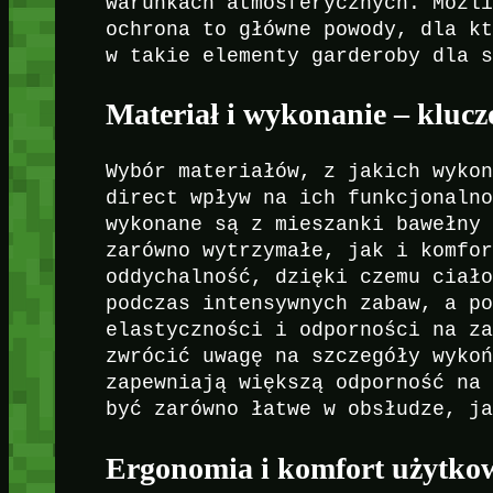
warunkach atmosferycznych. Możl
ochrona to główne powody, dla k
w takie elementy garderoby dla 
Materiał i wykonanie – kluc
Wybór materiałów, z jakich wyko
direct wpływ na ich funkcjonaln
wykonane są z mieszanki bawełny
zarówno wytrzymałe, jak i komfo
oddychalność, dzięki czemu ciał
podczas intensywnych zabaw, a p
elastyczności i odporności na z
zwrócić uwagę na szczegóły wyko
zapewniają większą odporność na
być zarówno łatwe w obsłudze, j
Ergonomia i komfort użytko