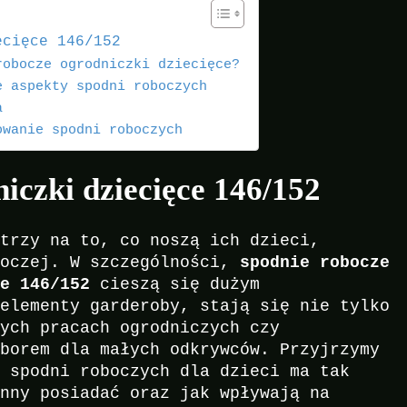
ecięce 146/152
robocze ogrodniczki dziecięce?
e aspekty spodni roboczych
a
owanie spodni roboczych
iczki dziecięce 146/152
atrzy na to, co noszą ich dzieci,
boczej. W szczególności,
spodnie robocze
ze 146/152
cieszą się dużym
 elementy garderoby, stają się nie tylko
nych pracach ogrodniczych czy
yborem dla małych odkrywców. Przyjrzymy
h spodni roboczych dla dzieci ma tak
inny posiadać oraz jak wpływają na