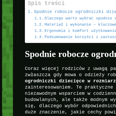
Spis treści
Spodnie robocze ogrodniczki dzi
Dlaczego warto wybrać spodnie 
Materiał i wykonanie – kluczow
Ergonomia i komfort użytkowani
Podsumowanie korzyści i zastos
Spodnie robocze ogrodn
Coraz więcej rodziców z uwagą p
zwłaszcza gdy mowa o odzieży ro
ogrodniczki dziecięce w rozmiar
zainteresowaniem. Te praktyczne
niezawodnym wsparciem w codzien
budowlanych, ale także modnym w
się, dlaczego wybór odpowiednic
duże znaczenie, jakie cechy pow