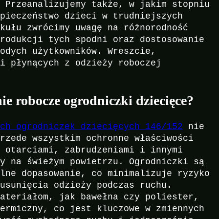
. Przeanalizujemy także, w jakim stopniu
zpieczeństwo dzieci w trudniejszych
ykułu zwrócimy uwagę na różnorodność
produkcji tych spodni oraz dostosowanie
łodych użytkowników. Wreszcie,
ci płynących z odzieży roboczej
e robocze ogrodniczki dziecięce?
ych ogrodniczek dziecięcych 146/152
nie
Przede wszystkim ochronne właściwości
d otarciami, zabrudzeniami i innymi
wy na świeżym powietrzu. Ogrodniczki są
alne dopasowanie, co minimalizuje ryzyko
 usunięcia odzieży podczas ruchu.
materiałom, jak bawełna czy poliester,
termiczny, co jest kluczowe w zmiennych