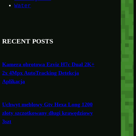
Water
RECENT POSTS
Kamera obrotowa Ezviz H7c Dual 2K+
2x 4Mpx AutoTracking Detekcja
Aplikacja
Uchwyt meblowy Gtv Hexa Long 1200
złoty szczotkowany długi krawędziowy
3szt