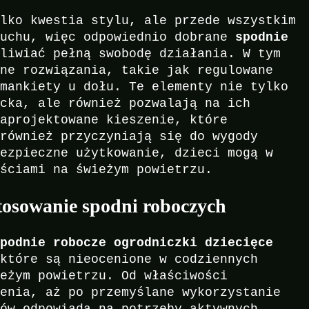
ylko kwestia stylu, ale przede wszystkim
ruchu, więc odpowiednio dobrane
spodnie
liwiać pełną swobodę działania. W tym
ane rozwiązania, takie jak regulowane
 mankiety u dołu. Te elementy nie tylko
ecka, ale również pozwalają na ich
zaprojektowane kieszenie, które
 również przyczyniają się do wygody
bezpieczne użytkowanie, dzieci mogą w
ościami na świeżym powietrzu.
tosowanie spodni roboczych
spodnie robocze ogrodniczki dziecięce
które są nieocenione w codziennych
ieżym powietrzu. Od właściwości
zenia, aż po przemyślane wykorzystanie
tów odpowiada na potrzeby aktywnych