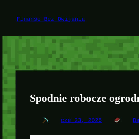
Przejdź
do
Finanse Bez Owijania
treści
Spodnie robocze ogrodn
cze 23, 2025
B