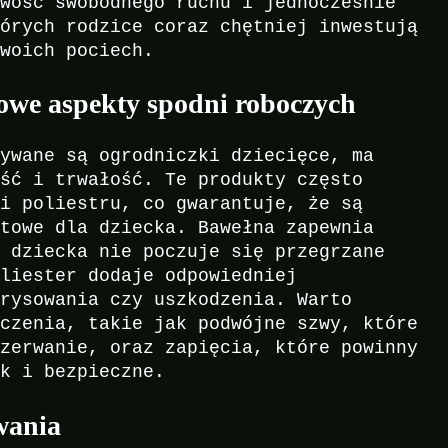
iwość swobodnego ruchu i jednocześnie
tórych rodzice coraz chętniej inwestują
swoich pociech.
zowe aspekty spodni roboczych
nywane są ogrodniczki dziecięce, ma
ość i trwałość. Te produkty często
 i poliestru, co gwarantuje, że są
rtowe dla dziecka. Bawełna zapewnia
o dziecka nie poczuje się przegrzane
oliester dodaje odpowiedniej
arysowania czy uszkodzenia. Warto
ńczenia, takie jak podwójne szwy, które
 zerwanie, oraz zapięcia, które powinny
ak i bezpieczne.
wania