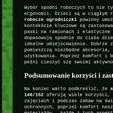
Wybór spodni roboczych to nie t
ergonomii. Dzieci są w ciągłym 
robocze ogrodniczki
powinny umoż
kontekście kluczowe są zastosow
paski na ramionach i elastyczne
dopasowują spodnie do ciała dzi
idealne umiejscowienie. Dobrze 
pomieszczą niezbędne akcesoria,
użytkowania. Poprzez komfort i 
pełni cieszyć się swoimi aktywn
Podsumowanie korzyści i zas
Na koniec warto podkreślić, że
146/152
oferują wiele korzyści, 
zajęciach i podczas zabaw na św
ochronnych, poprzez komfort nos
materiałów – każde z tych aspek