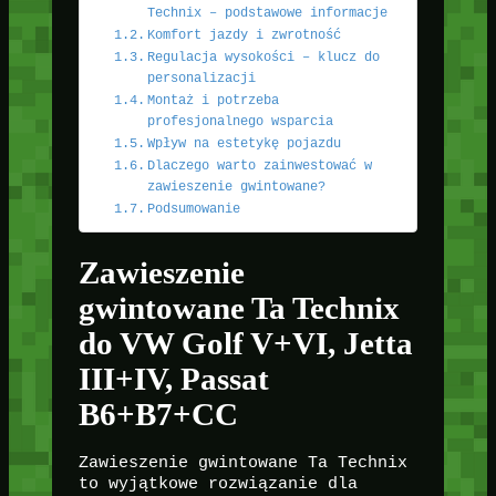
Technix – podstawowe informacje
Komfort jazdy i zwrotność
Regulacja wysokości – klucz do
personalizacji
Montaż i potrzeba
profesjonalnego wsparcia
Wpływ na estetykę pojazdu
Dlaczego warto zainwestować w
zawieszenie gwintowane?
Podsumowanie
Zawieszenie
gwintowane Ta Technix
do VW Golf V+VI, Jetta
III+IV, Passat
B6+B7+CC
Zawieszenie gwintowane Ta Technix
to wyjątkowe rozwiązanie dla