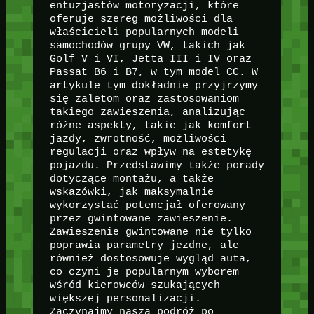
entuzjastów motoryzacji, które
oferuje szereg możliwości dla
właścicieli popularnych modeli
samochodów grupy VW, takich jak
Golf V i VI, Jetta III i IV oraz
Passat B6 i B7, w tym model CC. W
artykule tym dokładnie przyjrzymy
się zaletom oraz zastosowaniom
takiego zawieszenia, analizując
różne aspekty, takie jak komfort
jazdy, zwrotność, możliwości
regulacji oraz wpływ na estetykę
pojazdu. Przedstawimy także porady
dotyczące montażu, a także
wskazówki, jak maksymalnie
wykorzystać potencjał oferowany
przez gwintowane zawieszenie.
Zawieszenie gwintowane nie tylko
poprawia parametry jezdne, ale
również dostosowuje wygląd auta,
co czyni je popularnym wyborem
wśród kierowców szukających
większej personalizacji.
Zaczynajmy naszą podróż po