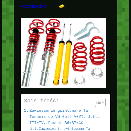
Automotive
Spis treści
Zawieszenie gwintowane Ta
Technix do VW Golf V+VI, Jetta
III+IV, Passat B6+B7+CC
Zawieszenie gwintowane Ta