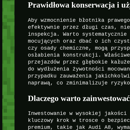
Prawidłowa konserwacja i u
Aby wzmocnienie błotnika praweg
efektywnie przez długi czas, ni
inspekcja. Warto systematycznie
mocujących oraz dbać o ich czys
czy osady chemiczne, mogą przys
osłabienia konstrukcji. Właściw
przejazdów przez głębokie kałuż
do wydłużenia żywotności mocowa
przypadku zauważenia jakichkolw
naprawą, co zminimalizuje ryzyk
Dlaczego warto zainwestować
Inwestowanie w wysokiej jakości
kluczowy krok w trosce o bezpie
premium, takie jak Audi A8, wym