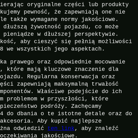
bierając oryginalne części lub produkty
skujemy pewność, że zapewniają one nie
ale także wymagane normy jakościowe.
a dłuższą żywotność pojazdu, co może
i pieniądze w dłuższej perspektywie.
akość, aby cieszyć się pełnią możliwości
A8 we wszystkich jego aspektach.
ika prawego oraz odpowiednie mocowanie
y, które mają kluczowe znaczenie dla
pojazdu. Regularna konserwacja oraz
zęści zapewniają maksymalną trwałość
omponentów. Właściwe podejście do ich
ym problemom w przyszłości, które
zpieczeństwo podróży. Zachęcamy
D4 do dbania o te istotne detale oraz do
 akcesoria. Aby kupić najlepsze
ożna odwiedzić
ten link
, aby znaleźć
 oczekiwania jakościowe.