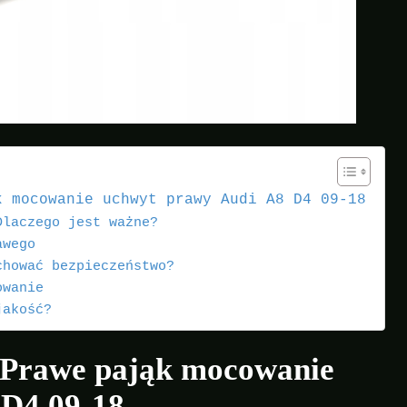
k mocowanie uchwyt prawy Audi A8 D4 09-18
Dlaczego jest ważne?
awego
chować bezpieczeństwo?
owanie
jakość?
 Prawe pająk mocowanie
 D4 09-18