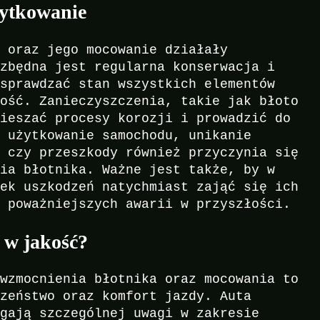
żytkowanie
o oraz jego mocowanie działały
ezbędna jest regularna konserwacja i
 sprawdzać stan wszystkich elementów
tość. Zanieczyszczenia, takie jak błoto
pieszać procesy korozji i prowadzić do
e użytkowanie samochodu, unikanie
e czy przeszkody również przyczynia się
nia błotnika. Ważne jest także, by w
iek uszkodzeń natychmiast zająć się ich
o poważniejszych awarii w przyszłości.
 w jakość?
 wzmocnienia błotnika oraz mocowania to
czeństwo oraz komfort jazdy. Auta
agają szczególnej uwagi w zakresie