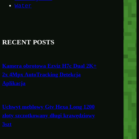
Water
RECENT POSTS
Kamera obrotowa Ezviz H7c Dual 2K+
2x 4Mpx AutoTracking Detekcja
Aplikacja
Uchwyt meblowy Gtv Hexa Long 1200
złoty szczotkowany długi krawędziowy
3szt