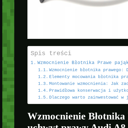
Spis treści
Wzmocnienie Błotnika Prawe pają
Wzmocnienie błotnika prawego: 
Elementy mocowania błotnika pr
Montowanie wzmocnienia: Jak za
Prawidłowa konserwacja i użytk
Dlaczego warto zainwestować w 
Wzmocnienie Błotnika
uchwyt prawy Audi A8