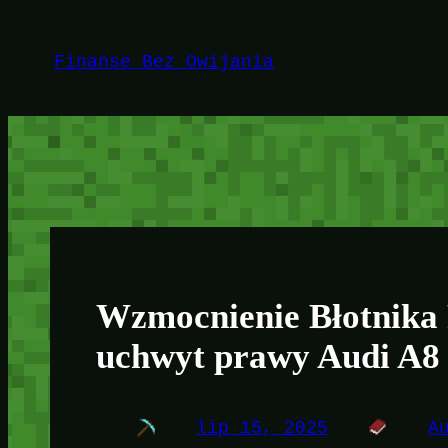
Przejdź
do
Finanse Bez Owijania
treści
Wzmocnienie Błotnika
uchwyt prawy Audi A8
lip 15, 2025
A