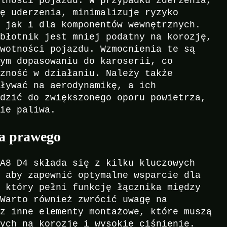
alności pojazdu. W przypadku zderzenia,
ię uderzenia, minimalizuje ryzyko
, jak i dla komponentów wewnętrznych.
 błotnik jest mniej podatny na korozję,
ywotności pojazdu. Wzmocnienia te są
nym dopasowaniu do karoserii, co
czność w działaniu. Należy także
pływać na aerodynamikę, a ich
adzić do zwiększonego oporu powietrza,
cie paliwa.
a prawego
 A8 D4 składa się z kilku kluczowych
, aby zapewnić optymalne wsparcie dla
, który pełni funkcję łącznika między
 Warto również zwrócić uwagę na
az inne elementy montażowe, które muszą
nych na korozję i wysokie ciśnienie.