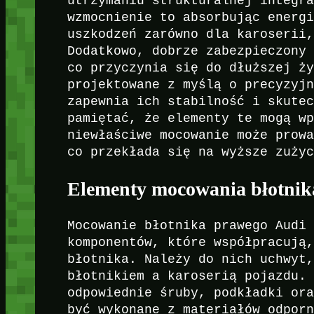
utrzymaniu strukturalnej integr
wzmocnienie to absorbując energ
uszkodzeń zarówno dla karoserii
Dodatkowo, dobrze zabezpieczony
co przyczynia się do dłuższej ż
projektowane z myślą o precyzyj
zapewnia ich stabilność i skute
pamiętać, że elementy te mogą w
niewłaściwe mocowanie może prow
co przekłada się na wyższe zuży
Elementy mocowania błotnik
Mocowanie błotnika prawego Audi
komponentów, które współpracują
błotnika. Należy do nich uchwyt
błotnikiem a karoserią pojazdu.
odpowiednie śruby, podkładki or
być wykonane z materiałów odpor