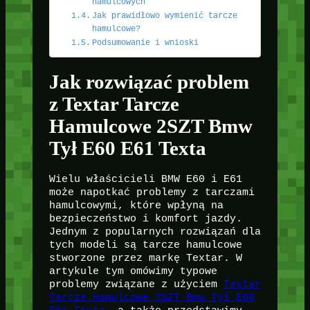
hamulcowych
Jak prawidłowo wymienić tarcze
hamulcowe?
Podsumowanie i wnioski
Jak rozwiązać problem
z Textar Tarcze
Hamulcowe 2SZT Bmw
Tył E60 E61 Texta
Wielu właścicieli BMW E60 i E61
może napotkać problemy z tarczami
hamulcowymi, które wpłyną na
bezpieczeństwo i komfort jazdy.
Jednym z popularnych rozwiązań dla
tych modeli są tarcze hamulcowe
stworzone przez markę Textar. W
artykule tym omówimy typowe
problemy związane z użyciem
Textar
Tarcze Hamulcowe 2SZT Bmw Tył E60