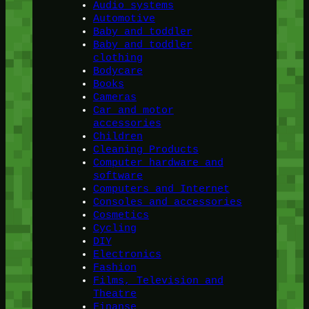
Audio systems
Automotive
Baby and toddler
Baby and toddler
clothing
Bodycare
Books
Cameras
Car and motor
accessories
Children
Cleaning Products
Computer hardware and
software
Computers and Internet
Consoles and accessories
Cosmetics
Cycling
DIY
Electronics
Fashion
Films, Television and
Theatre
Finanse