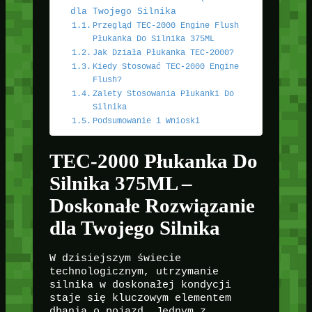
dla Twojego Silnika
Przegląd TEC-2000 Engine Flush
Płukanka Do Silnika 375ML
Jak Działa Płukanka TEC-2000?
Kiedy Stosować TEC-2000 Engine
Flush?
Zalety Stosowania Płukanki Do
Silnika
Podsumowanie i Wnioski
TEC-2000 Płukanka Do
Silnika 375ML –
Doskonałe Rozwiązanie
dla Twojego Silnika
W dzisiejszym świecie
technologicznym, utrzymanie
silnika w doskonałej kondycji
staje się kluczowym elementem
dbania o pojazd. Jednym z